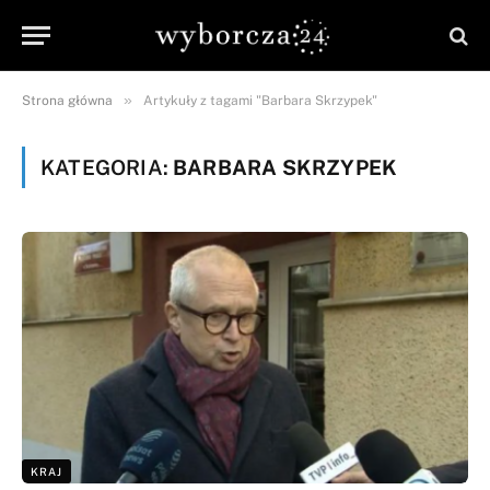
»
Strona główna
Artykuły z tagami "Barbara Skrzypek"
KATEGORIA:
BARBARA SKRZYPEK
KRAJ