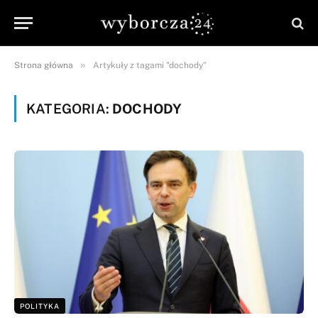
»
Strona główna
Artykuły z tagami "dochody"
KATEGORIA:
DOCHODY
POLITYKA