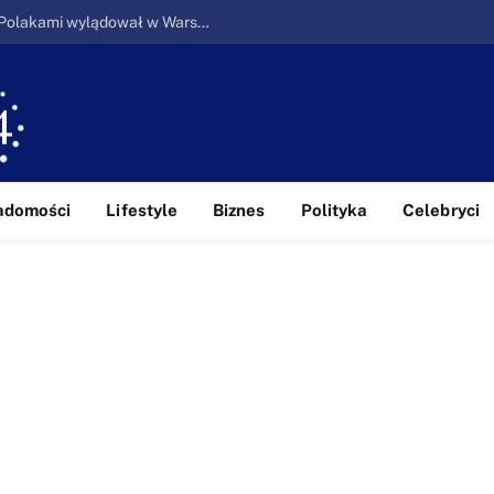
Ucieczka z piekła: Pierwszy samolot z Polakami wylądował w Warszawie
adomości
Lifestyle
Biznes
Polityka
Celebryci