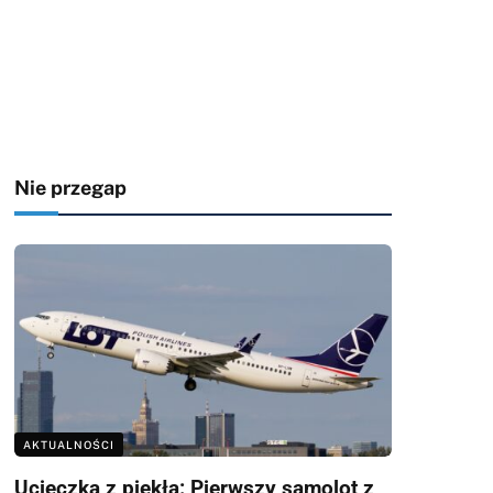
Nie przegap
AKTUALNOŚCI
Ucieczka z piekła: Pierwszy samolot z