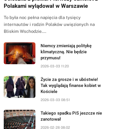
Polakami wylądował w Warszawie
To była noc pełna napięcia dla tysięcy
internautów i rodzin Polaków uwięzionych na
Bliskim Wschodzie.…
Niemcy zmieniają politykę
klimatyczną. Nie będzie
przymusu!
2026-03-03 11:20
Życie za grosze i w ubóstwie!
Tak wyglądają finanse kobiet w
Kościele
2026-03-03 08:51
Takiego spadku PiS jeszcze nie
zanotował
2026-02-28 08:02