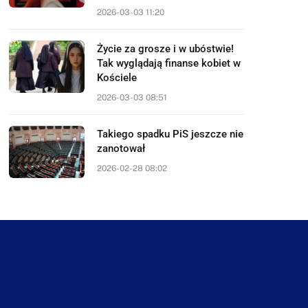
2026-03-03 11:20
Życie za grosze i w ubóstwie!
Tak wyglądają finanse kobiet w
Kościele
2026-03-03 08:51
Takiego spadku PiS jeszcze nie
zanotował
2026-02-28 08:02