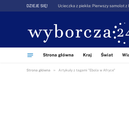
DZIEJE SIĘ!
Strona główna
Kraj
Świat
Wi
»
Strona główna
Artykuły z tagami "Ebola w Afryce"