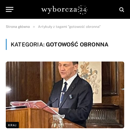
»
Strona główna
Artykuły z tagami "gotowość obronna"
KATEGORIA:
GOTOWOŚĆ OBRONNA
KRAJ