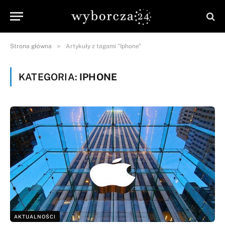
»
Strona główna
Artykuły z tagami "Iphone"
KATEGORIA:
IPHONE
AKTUALNOŚCI