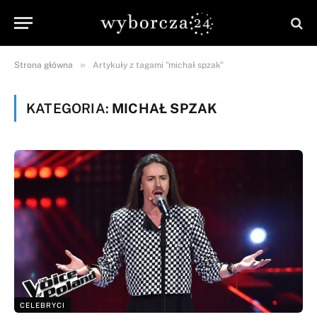
»
Strona główna
Artykuły z tagami "michał spzak"
KATEGORIA:
MICHAŁ SPZAK
CELEBRYCI