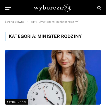
»
Strona główna
Artykuły z tagami "minister rodziny"
KATEGORIA:
MINISTER RODZINY
AKTUALNOŚCI