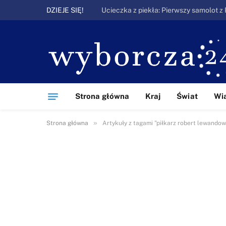
DZIEJE SIĘ!
Strona główna
Kraj
Świat
Wi
»
Strona główna
Artykuły z tagami "piłkarz robert lewandow