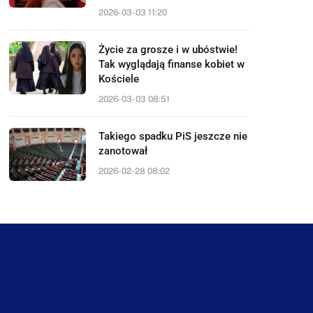
2026-03-03 11:20
Życie za grosze i w ubóstwie!
Tak wyglądają finanse kobiet w
Kościele
2026-03-03 08:51
Takiego spadku PiS jeszcze nie
zanotował
2026-02-28 08:02