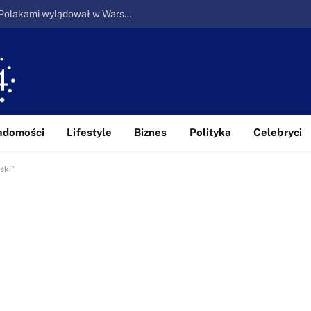
Ucieczka z piekła: Pierwszy samolot z Polakami wylądował w Warszawie
adomości
Lifestyle
Biznes
Polityka
Celebryci
ski"