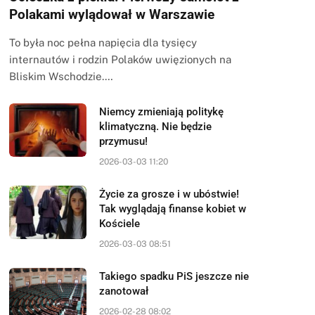
Polakami wylądował w Warszawie
To była noc pełna napięcia dla tysięcy
internautów i rodzin Polaków uwięzionych na
Bliskim Wschodzie.…
Niemcy zmieniają politykę
klimatyczną. Nie będzie
przymusu!
2026-03-03 11:20
Życie za grosze i w ubóstwie!
Tak wyglądają finanse kobiet w
Kościele
2026-03-03 08:51
Takiego spadku PiS jeszcze nie
zanotował
2026-02-28 08:02