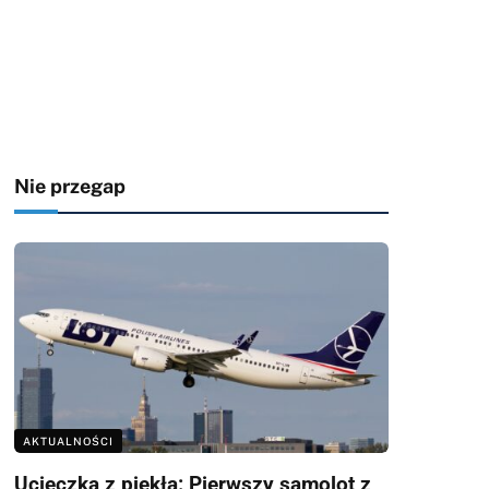
Nie przegap
AKTUALNOŚCI
Ucieczka z piekła: Pierwszy samolot z