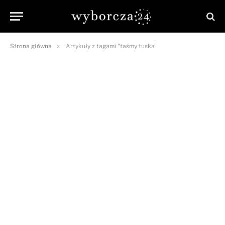
»
Strona główna
Artykuły z tagami "taśmy tuska"