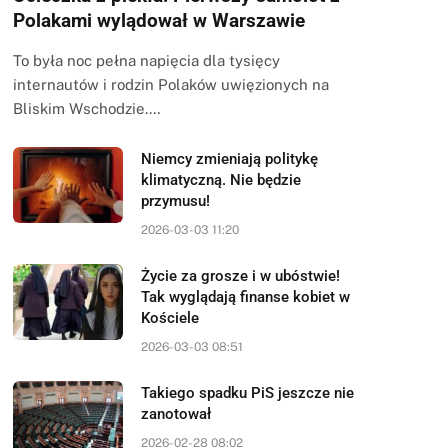
Polakami wylądował w Warszawie
To była noc pełna napięcia dla tysięcy
internautów i rodzin Polaków uwięzionych na
Bliskim Wschodzie.…
Niemcy zmieniają politykę
klimatyczną. Nie będzie
przymusu!
2026-03-03 11:20
Życie za grosze i w ubóstwie!
Tak wyglądają finanse kobiet w
Kościele
2026-03-03 08:51
Takiego spadku PiS jeszcze nie
zanotował
2026-02-28 08:02