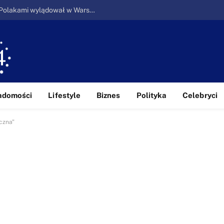
Ucieczka z piekła: Pierwszy samolot z Polakami wylądował w Warszawie
adomości
Lifestyle
Biznes
Polityka
Celebryci
czna"