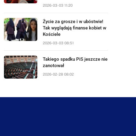
2026-03-03 11:20
Życie za grosze i w ubóstwie!
Tak wyglądają finanse kobiet w
Kościele
2026-03-03 08:51
Takiego spadku PiS jeszcze nie
zanotował
2026-02-28 08:02