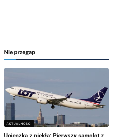
Nie przegap
AKTUALNOŚCI
Ucieczka z piekła: Pierwszy samolot z