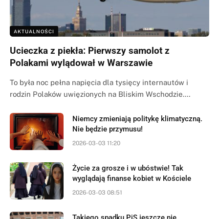
AKTUALNOŚCI
Ucieczka z piekła: Pierwszy samolot z
Polakami wylądował w Warszawie
To była noc pełna napięcia dla tysięcy internautów i
rodzin Polaków uwięzionych na Bliskim Wschodzie.…
Niemcy zmieniają politykę klimatyczną.
Nie będzie przymusu!
2026-03-03 11:20
Życie za grosze i w ubóstwie! Tak
wyglądają finanse kobiet w Kościele
2026-03-03 08:51
Takiego spadku PiS jeszcze nie