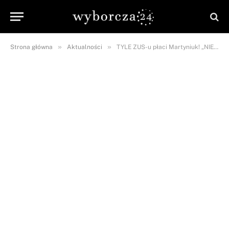
»
»
Strona główna
Aktualności
TYLE ZUS-u płaci Martyniuk! „NIE zarobisz tego przez całe…”