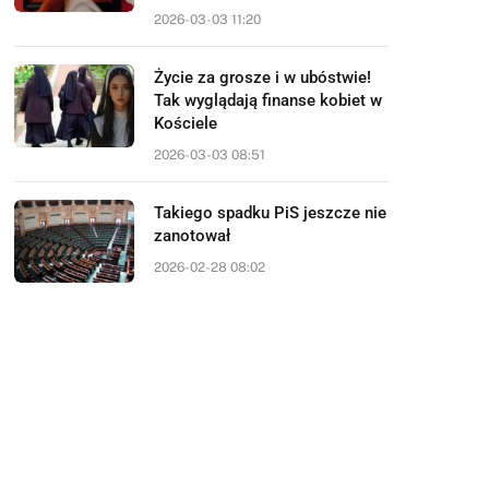
2026-03-03 11:20
Życie za grosze i w ubóstwie!
Tak wyglądają finanse kobiet w
Kościele
2026-03-03 08:51
Takiego spadku PiS jeszcze nie
zanotował
2026-02-28 08:02