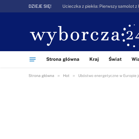
DZIEJE SIĘ!
Strona główna
Kraj
Świat
Wi
»
»
Strona główna
Hot
Ubóstwo energetyczne w Europie j