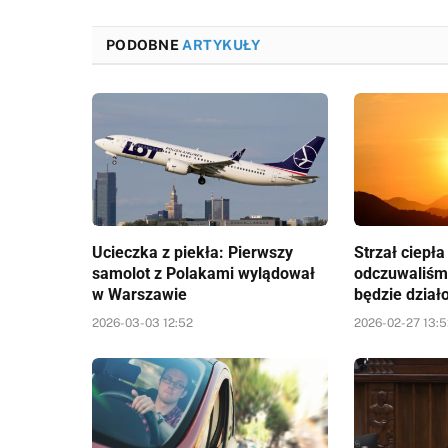
PODOBNE
ARTYKUŁY
Ucieczka z piekła: Pierwszy
Strzał ciepł
samolot z Polakami wylądował
odczuwaliśm
w Warszawie
będzie dział
2026-03-03 12:52
2026-02-27 13: