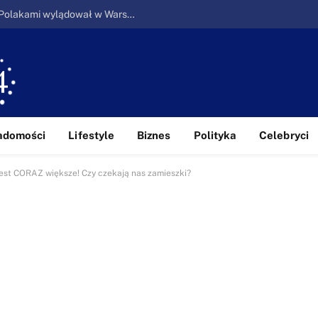
Ucieczka z piekła: Pierwszy samolot z Polakami wylądował w Warszawie
adomości
Lifestyle
Biznes
Polityka
Celebryci
est CORAZ większe! Czy czekają nas zamieszki?