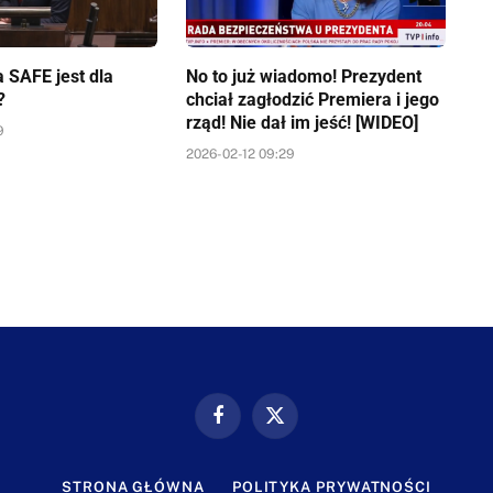
 SAFE jest dla
No to już wiadomo! Prezydent
?
chciał zagłodzić Premiera i jego
rząd! Nie dał im jeść! [WIDEO]
9
2026-02-12 09:29
Facebook
X
(Twitter)
STRONA GŁÓWNA
POLITYKA PRYWATNOŚCI