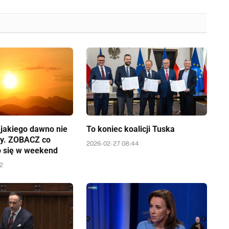
a jakiego dawno nie
To koniec koalicji Tuska
y. ZOBACZ co
2026-02-27 08:44
o się w weekend
52