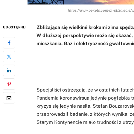
https://www.pexels.com/pl-pl/zdjecie
Zbliżająca się wielkimi krokami zima spęd
UDOSTĘPNIJ
W dłuższej perspektywie może się okazać, 
mieszkania. Gaz i elektryczność gwałtow
ni
Specjaliści ostrzegają, że w ostatnich latac
Pandemia koronawirsua jedynie pogłębiła t
kryzys się jedynie nasila. Stefan Bouzarovs
przeprowadził badanie, z których wynika,
Starym Kontynencie miało trudności z utr