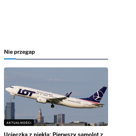
Nie przegap
AKTUALNOŚCI
Ucieczka z piekła: Pierwszy samolot z