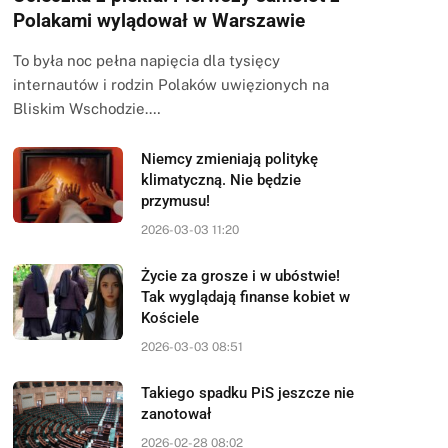
Polakami wylądował w Warszawie
To była noc pełna napięcia dla tysięcy
internautów i rodzin Polaków uwięzionych na
Bliskim Wschodzie.…
Niemcy zmieniają politykę
klimatyczną. Nie będzie
przymusu!
2026-03-03 11:20
Życie za grosze i w ubóstwie!
Tak wyglądają finanse kobiet w
Kościele
2026-03-03 08:51
Takiego spadku PiS jeszcze nie
zanotował
2026-02-28 08:02