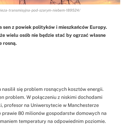
/wieza-transmisyjna-pod-szarym-niebem-189524/
za sen z powiek polityków i mieszkańców Europy.
że wielu osób nie będzie stać by ogrzać własne
e rosną.
h nasilił się problem rosnących kosztów energii.
en problem. W połączeniu z niskimi dochodami
ki, profesor na Uniwersytecie w Manchesterze
 że prawie 80 milionów gospodarstw domowych na
zymaniem temperatury na odpowiednim poziomie.