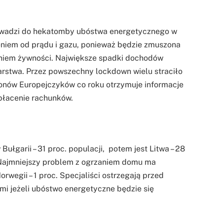
rowadzi do hekatomby ubóstwa energetycznego w
eniem od prądu i gazu, ponieważ będzie zmuszona
niem żywności. Największe spadki dochodów
arstwa. Przez powszechny lockdown wielu straciło
ionów Europejczyków co roku otrzymuje informacje
epłacenie rachunków.
łgarii – 31 proc. populacji, potem jest Litwa – 28
oc. Najmniejszy problem z ogrzaniem domu ma
orwegii – 1 proc. Specjaliści ostrzegają przed
i jeżeli ubóstwo energetyczne będzie się