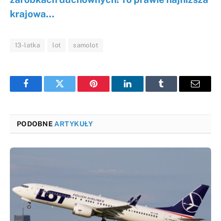
krajowa…
13-latka
lot
samolot
Facebook
Twitter
Pinterest
LinkedIn
Tumblr
Email
PODOBNE
ARTYKUŁY