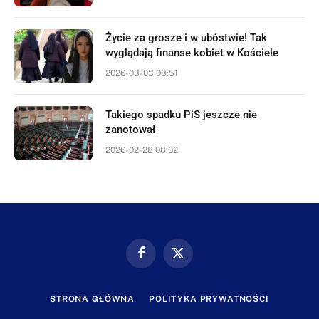
Życie za grosze i w ubóstwie! Tak
wyglądają finanse kobiet w Kościele
2026-03-03 08:51
Takiego spadku PiS jeszcze nie
zanotował
2026-02-28 08:02
Facebook
X
(Twitter)
STRONA GŁÓWNA
POLITYKA PRYWATNOŚCI