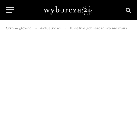
»
»
Strona główna
Aktualności
13-letnia gdańszczanka nie wpuszczona do samolotu! LOT słabo się tłumaczy…