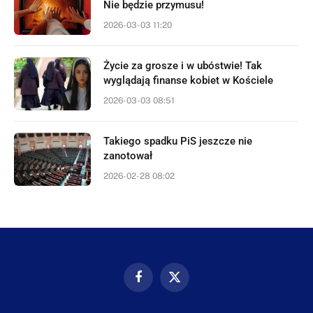
Nie będzie przymusu!
2026-03-03 11:20
Życie za grosze i w ubóstwie! Tak
wyglądają finanse kobiet w Kościele
2026-03-03 08:51
Takiego spadku PiS jeszcze nie
zanotował
2026-02-28 08:02
Facebook
X
(Twitter)