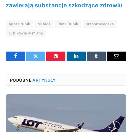
zawierają substancje szkodzące zdrowiu
agata rubik
MIAMI
Piotr Rubik
przeprowadzka
rubikowie w miami
Facebook
Twitter
Pinterest
LinkedIn
Tumblr
Email
PODOBNE
ARTYKUŁY