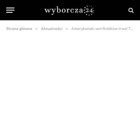
»
»
Strona główna
Aktualności
Amerykański sen Rubików trwa! Tym razem ich córka otrzymała nie lada wyróżnienie!