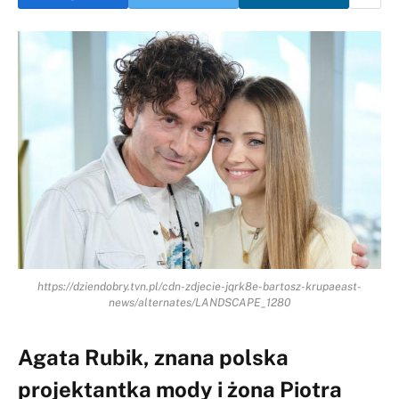
https://dziendobry.tvn.pl/cdn-zdjecie-jqrk8e-bartosz-krupaeast-
news/alternates/LANDSCAPE_1280
Agata Rubik, znana polska
projektantka mody i żona Piotra