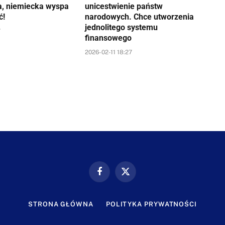
a, niemiecka wyspa
unicestwienie państw
ć!
narodowych. Chce utworzenia
jednolitego systemu
7
finansowego
2026-02-11 18:27
Facebook
X
(Twitter)
STRONA GŁÓWNA
POLITYKA PRYWATNOŚCI