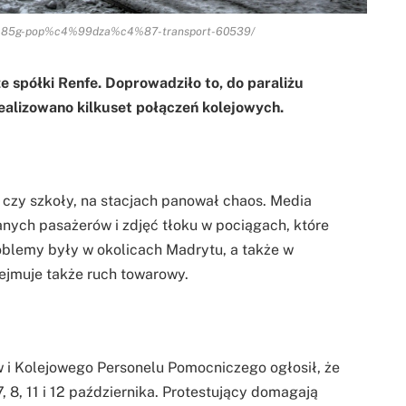
%c4%85g-pop%c4%99dza%c4%87-transport-60539/
ze spółki Renfe. Doprowadziło to, do paraliżu
ealizowano kilkuset połączeń kolejowych.
 czy szkoły, na stacjach panował chaos. Media
anych pasażerów i zdjęć tłoku w pociągach, które
roblemy były w okolicach Madrytu, a także w
obejmuje także ruch towarowy.
i Kolejowego Personelu Pomocniczego ogłosił, że
, 8, 11 i 12 października. Protestujący domagają