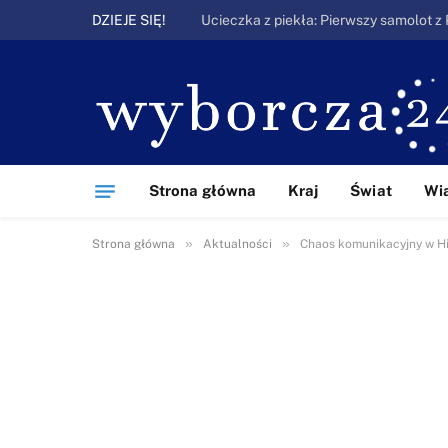
DZIEJE SIĘ!
Strona główna
Kraj
Świat
Wi
»
»
Strona główna
Aktualności
Chaos komunikacyjny w His