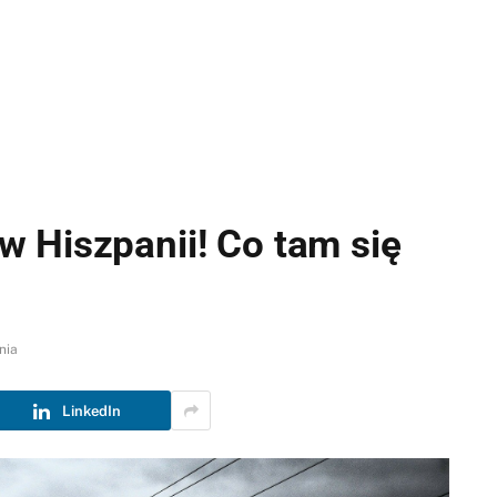
 Hiszpanii! Co tam się
nia
LinkedIn