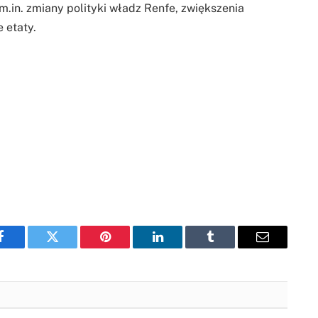
m.in. zmiany polityki władz Renfe, zwiększenia
 etaty.
Facebook
Twitter
Pinterest
LinkedIn
Tumblr
Email