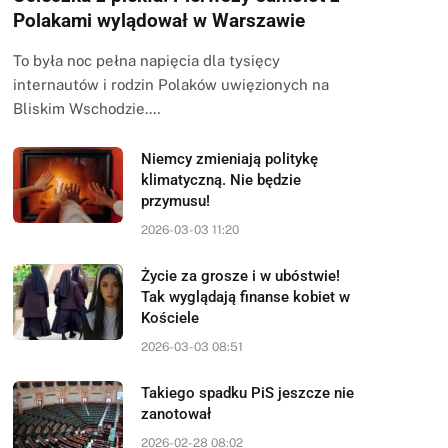
Polakami wylądował w Warszawie
To była noc pełna napięcia dla tysięcy
internautów i rodzin Polaków uwięzionych na
Bliskim Wschodzie.…
Niemcy zmieniają politykę
klimatyczną. Nie będzie
przymusu!
2026-03-03 11:20
Życie za grosze i w ubóstwie!
Tak wyglądają finanse kobiet w
Kościele
2026-03-03 08:51
Takiego spadku PiS jeszcze nie
zanotował
2026-02-28 08:02