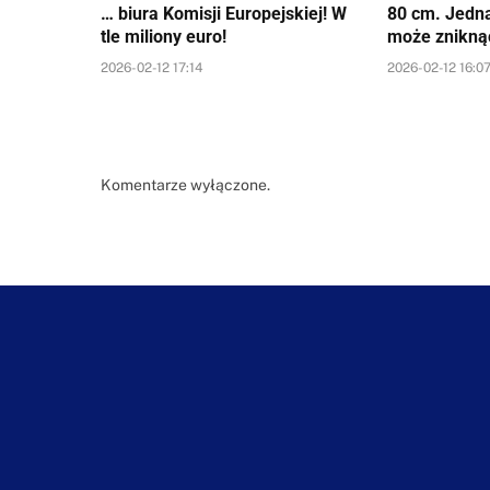
… biura Komisji Europejskiej! W
80 cm. Jedn
tle miliony euro!
może znikną
2026-02-12 17:14
2026-02-12 16:0
Komentarze wyłączone.