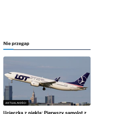
Nie przegap
AKTUALNOŚCI
Ucieczka z piekła: Pierwszy samolot z