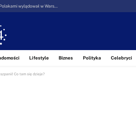
Ucieczka z piekła: Pierwszy samolot z Polakami wylądował w Warszawie
adomości
Lifestyle
Biznes
Polityka
Celebryci
zpanii! Co tam się dzieje?