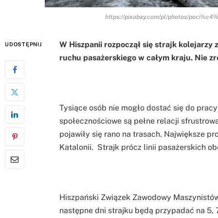
https://pixabay.com/pl/photos/poci
W Hiszpanii rozpoczął się strajk kolejarzy 
UDOSTĘPNIJ
ruchu pasażerskiego w całym kraju. Nie zr
Tysiące osób nie mogło dostać się do pracy
społecznościowe są pełne relacji sfrustrow
pojawiły się rano na trasach. Największe p
Katalonii. Strajk prócz linii pasażerskich 
Hiszpański Związek Zawodowy Maszynistów 
następne dni strajku będą przypadać na 5, 7