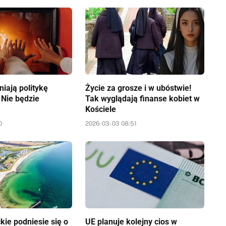
iają politykę
Życie za grosze i w ubóstwie!
 Nie będzie
Tak wyglądają finanse kobiet w
Kościele
0
2026-03-03 08:51
kie podniesie się o
UE planuje kolejny cios w