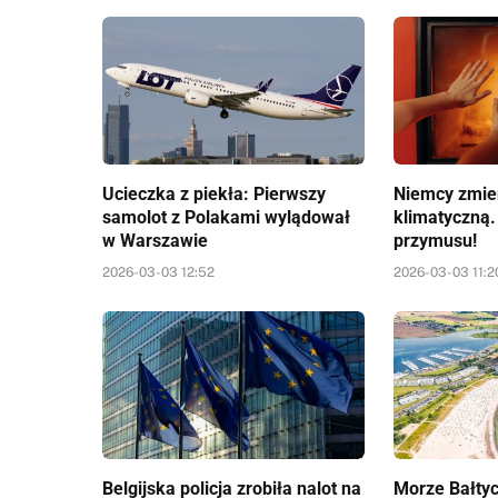
Ucieczka z piekła: Pierwszy
Niemcy zmien
samolot z Polakami wylądował
klimatyczną.
w Warszawie
przymusu!
2026-03-03 12:52
2026-03-03 11:2
Belgijska policja zrobiła nalot na
Morze Bałtyc