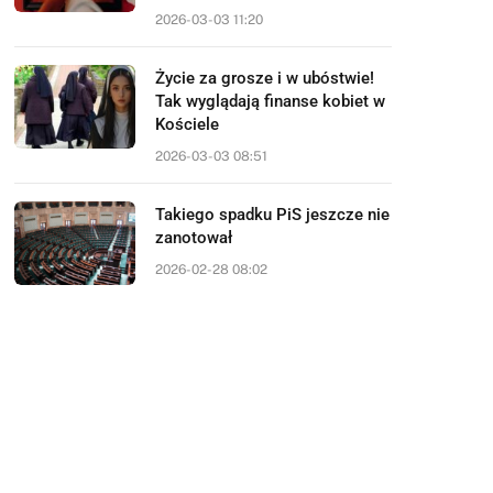
2026-03-03 11:20
Życie za grosze i w ubóstwie!
Tak wyglądają finanse kobiet w
Kościele
2026-03-03 08:51
Takiego spadku PiS jeszcze nie
zanotował
2026-02-28 08:02