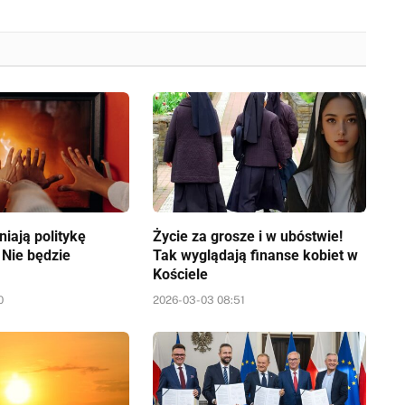
iają politykę
Życie za grosze i w ubóstwie!
 Nie będzie
Tak wyglądają finanse kobiet w
Kościele
0
2026-03-03 08:51