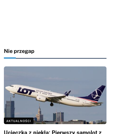
Nie przegap
AKTUALNOŚCI
Ucieczka z piekła: Pierwszy samolot z