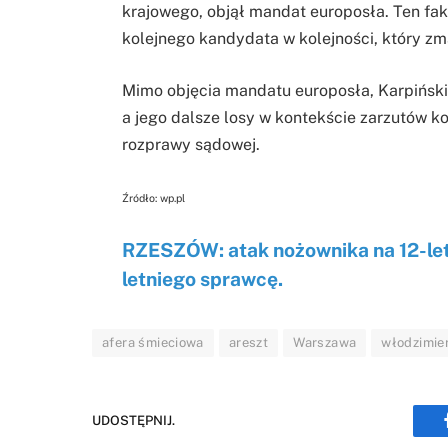
krajowego, objął mandat europosła. Ten fakt
kolejnego kandydata w kolejności, który zm
Mimo objęcia mandatu europosła, Karpińs
a jego dalsze losy w kontekście zarzutów 
rozprawy sądowej.
Źródło: wp.pl
RZESZÓW: atak nożownika na 12-letn
letniego sprawcę.
afera śmieciowa
areszt
Warszawa
włodzimier
UDOSTĘPNIJ.