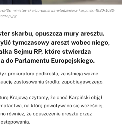
Wpx-oPDs_minister-skarbu-panstwa-wlodzimierz-karpinski-1920x1080-
nocrop.jpg
ster skarbu, opuszcza mury aresztu.
ylić tymczasowy areszt wobec niego,
łka Sejmu RP, które stwierdza
ła do Parlamentu Europejskiego.
dyż prokuratura podkreśla, że istnieją ważne
nuację zastosowania środka zapobiegawczego.
rę Krajową czytamy, że choć Karpiński objął
 matactwa, na którą powoływano się wcześniej,
no również, że opuszczenie aresztu przez
postępowania.