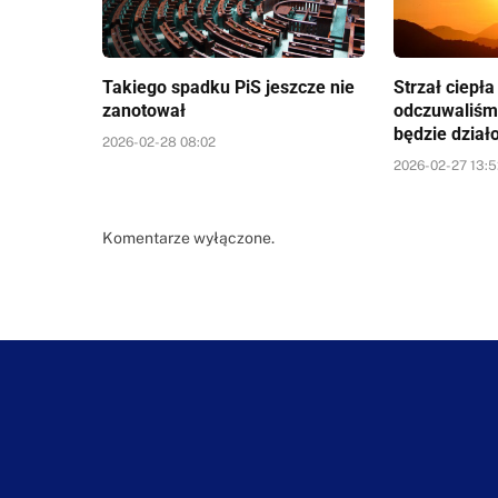
Takiego spadku PiS jeszcze nie
Strzał ciepł
zanotował
odczuwaliśm
będzie dział
2026-02-28 08:02
2026-02-27 13:
Komentarze wyłączone.