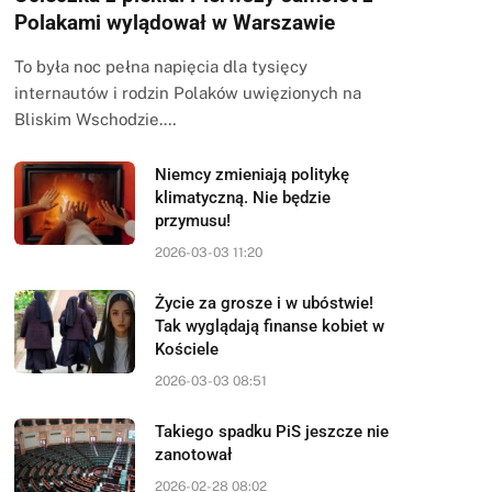
Polakami wylądował w Warszawie
To była noc pełna napięcia dla tysięcy
internautów i rodzin Polaków uwięzionych na
Bliskim Wschodzie.…
Niemcy zmieniają politykę
klimatyczną. Nie będzie
przymusu!
2026-03-03 11:20
Życie za grosze i w ubóstwie!
Tak wyglądają finanse kobiet w
Kościele
2026-03-03 08:51
Takiego spadku PiS jeszcze nie
zanotował
2026-02-28 08:02