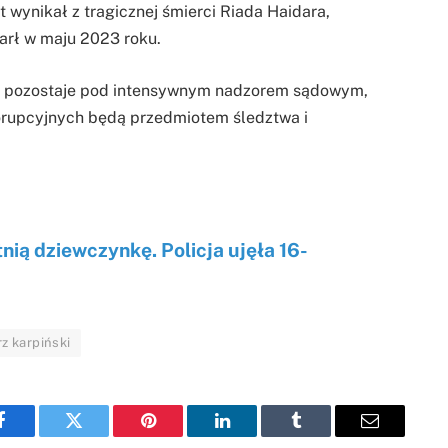
 wynikał z tragicznej śmierci Riada Haidara,
arł w maju 2023 roku.
ki pozostaje pod intensywnym nadzorem sądowym,
korupcyjnych będą przedmiotem śledztwa i
ią dziewczynkę. Policja ujęła 16-
z karpiński
Facebook
Twitter
Pinterest
LinkedIn
Tumblr
Email