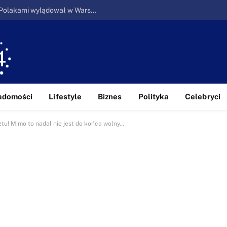
Ucieczka z piekła: Pierwszy samolot z Polakami wylądował w Warszawie
adomości
Lifestyle
Biznes
Polityka
Celebryci
ztu! Mimo to nadal nie jest do końca wolny…