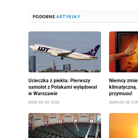
PODOBNE
ARTYKUŁY
Ucieczka z piekła: Pierwszy
Niemcy zmien
samolot z Polakami wylądował
klimatyczną.
w Warszawie
przymusu!
2026-03-03 12:52
2026-03-03 11:2