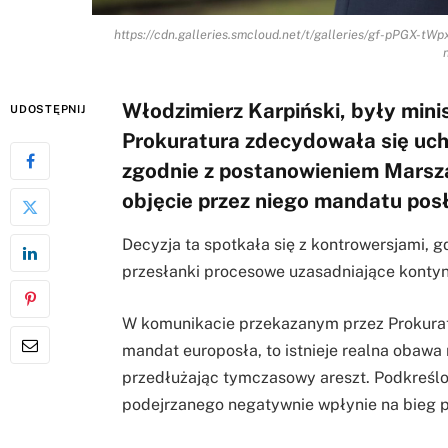
https://cdn.galleries.smcloud.net/t/galleries/gf-pPGX-t
Włodzimierz Karpiński, były mini
UDOSTĘPNIJ
Prokuratura zdecydowała się uch
zgodnie z postanowieniem Marsza
objęcie przez niego mandatu pos
Decyzja ta spotkała się z kontrowersjami, g
przesłanki procesowe uzasadniające konty
W komunikacie przekazanym przez Prokuratu
mandat europosła, to istnieje realna obawa
przedłużając tymczasowy areszt. Podkreślo
podejrzanego negatywnie wpłynie na bieg 