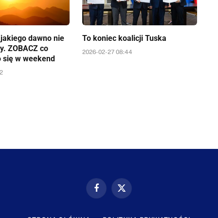
a jakiego dawno nie
To koniec koalicji Tuska
y. ZOBACZ co
2026-02-27 08:44
o się w weekend
52
Facebook
X
(Twitter)