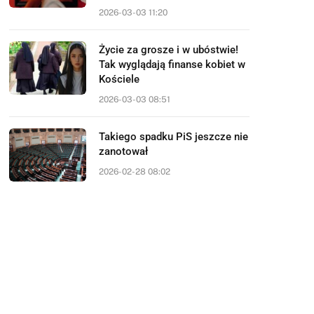
2026-03-03 11:20
Życie za grosze i w ubóstwie!
Tak wyglądają finanse kobiet w
Kościele
2026-03-03 08:51
Takiego spadku PiS jeszcze nie
zanotował
2026-02-28 08:02