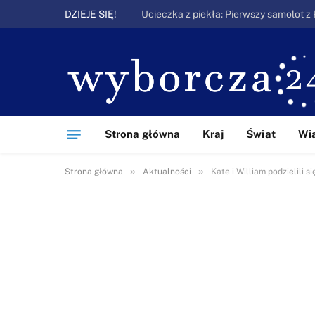
DZIEJE SIĘ!
Strona główna
Kraj
Świat
Wi
»
»
Strona główna
Aktualności
Kate i William podzielili 