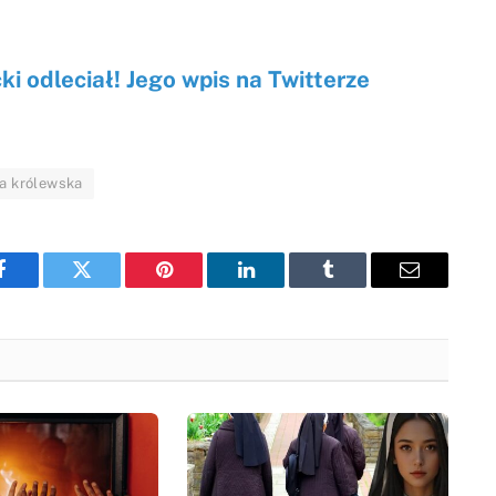
 odleciał! Jego wpis na Twitterze
na królewska
Facebook
Twitter
Pinterest
LinkedIn
Tumblr
Email