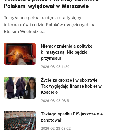
Polakami wylądował w Warszawie
To była noc pełna napięcia dla tysięcy
internautów i rodzin Polaków uwięzionych na
Bliskim Wschodzie.…
Niemcy zmieniają politykę
klimatyczną. Nie będzie
przymusu!
2026-03-03 11:20
Życie za grosze i w ubóstwie!
Tak wyglądają finanse kobiet w
Kościele
2026-03-03 08:51
Takiego spadku PiS jeszcze nie
zanotował
2026-02-28 08:02