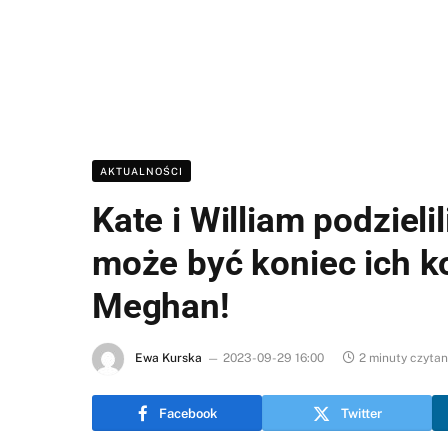
AKTUALNOŚCI
Kate i William podzieli
może być koniec ich ko
Meghan!
Ewa Kurska
2023-09-29 16:00
2 minuty czytan
Facebook
Twitter