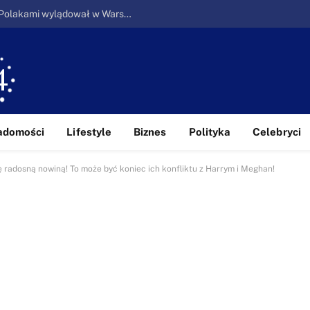
Ucieczka z piekła: Pierwszy samolot z Polakami wylądował w Warszawie
adomości
Lifestyle
Biznes
Polityka
Celebryci
się radosną nowiną! To może być koniec ich konfliktu z Harrym i Meghan!