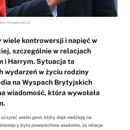
tps://m.natemat.pl/
 wiele kontrowersji i napięć w
iej, szczególnie w relacjach
 i Harrym. Sytuacja ta
h wydarzeń w życiu rodziny
edia na Wyspach Brytyjskich
sna wiadomość, która wywołała
m.
uczynić wielki gest, który daje nadzieję na
u miesięcy było powszechnie wiadomo, że relacje