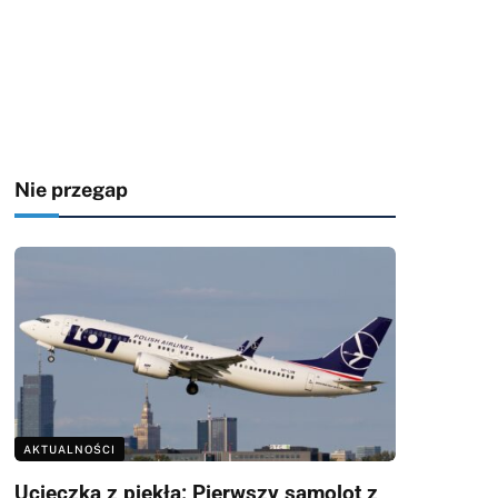
Nie przegap
AKTUALNOŚCI
Ucieczka z piekła: Pierwszy samolot z