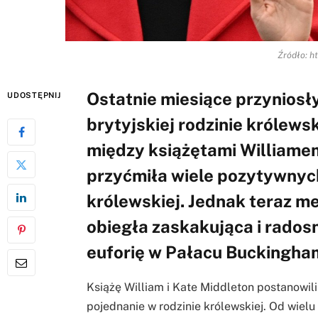
Źródło: ht
Ostatnie miesiące przyniosły
UDOSTĘPNIJ
brytyjskiej rodzinie królewsk
między książętami Williamem
przyćmiła wiele pozytywnyc
królewskiej. Jednak teraz m
obiegła zaskakująca i rado
euforię w Pałacu Buckingha
Książę William i Kate Middleton postanowili 
pojednanie w rodzinie królewskiej. Od wiel