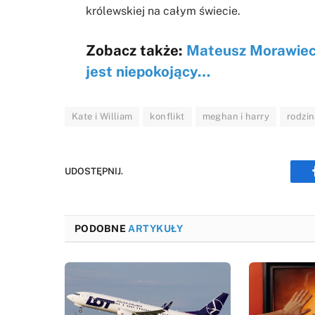
królewskiej na całym świecie.
Zobacz także:
Mateusz Morawiecki
jest niepokojący…
Kate i William
konflikt
meghan i harry
rodzi
UDOSTĘPNIJ.
PODOBNE
ARTYKUŁY