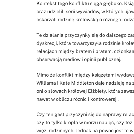
Kontekst tego konfliktu sięga głęboko. Ksi
oraz udzielili serii wywiadów, w których uj
oskarżali rodzinę królewską o różnego rodza
Te działania przyczyniły się do dalszego zao
dyskrecji, która towarzyszyła rodzinie króle
relacjach między bratem i bratem, członkami
obserwacją mediów i opinii publicznej.
Mimo że konflikt między książętami wydawał
Williama i Kate Middleton daje nadzieję na 
oni o słowach królowej Elżbiety, która zaws
nawet w obliczu różnic i kontrowersji.
Czy ten gest przyczyni się do naprawy relacj
czy to tylko kropla w morzu napięć, czy te
więzi rodzinnych. Jednak na pewno jest to 