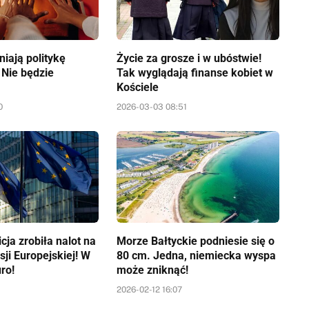
iają politykę
Życie za grosze i w ubóstwie!
 Nie będzie
Tak wyglądają finanse kobiet w
Kościele
0
2026-03-03 08:51
icja zrobiła nalot na
Morze Bałtyckie podniesie się o
sji Europejskiej! W
80 cm. Jedna, niemiecka wyspa
uro!
może zniknąć!
4
2026-02-12 16:07