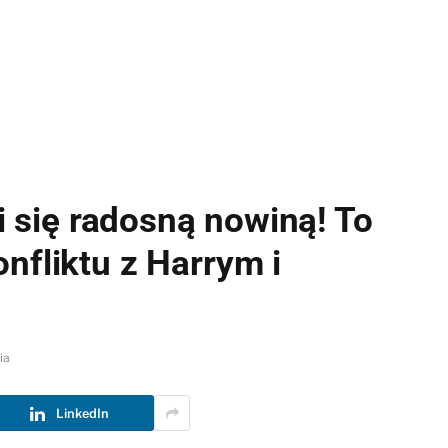
li się radosną nowiną! To
nfliktu z Harrym i
ia
LinkedIn