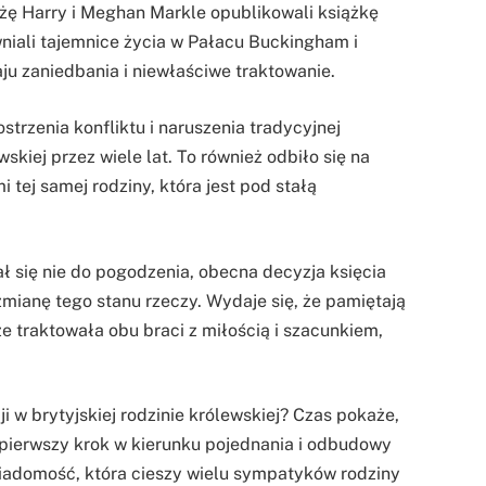
ążę Harry i Meghan Markle opublikowali książkę
awniali tajemnice życia w Pałacu Buckingham i
ju zaniedbania i niewłaściwe traktowanie.
strzenia konfliktu i naruszenia tradycyjnej
wskiej przez wiele lat. To również odbiło się na
 tej samej rodziny, która jest pod stałą
 się nie do pogodzenia, obecna decyzja księcia
zmianę tego stanu rzeczy. Wydaje się, że pamiętają
ze traktowała obu braci z miłością i szacunkiem,
i w brytyjskiej rodzinie królewskiej? Czas pokaże,
ż pierwszy krok w kierunku pojednania i odbudowy
wiadomość, która cieszy wielu sympatyków rodziny