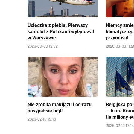
Ucieczka z piekła: Pierwszy
Niemcy zmien
samolot z Polakami wylądował
klimatyczną.
w Warszawie
przymusu!
2026-03-03 12:52
2026-03-03 11:2
Nie zrobiła makijażu i od razu
Belgijska pol
posypał się hejt!
… biura Komi
tle miliony e
2026-02-13 13:13
2026-02-12 17:1