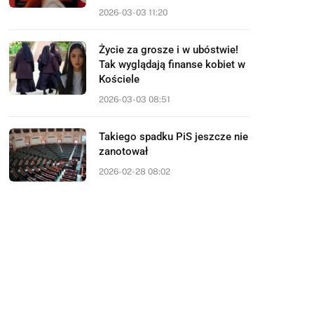
2026-03-03 11:20
Życie za grosze i w ubóstwie!
Tak wyglądają finanse kobiet w
Kościele
2026-03-03 08:51
Takiego spadku PiS jeszcze nie
zanotował
2026-02-28 08:02