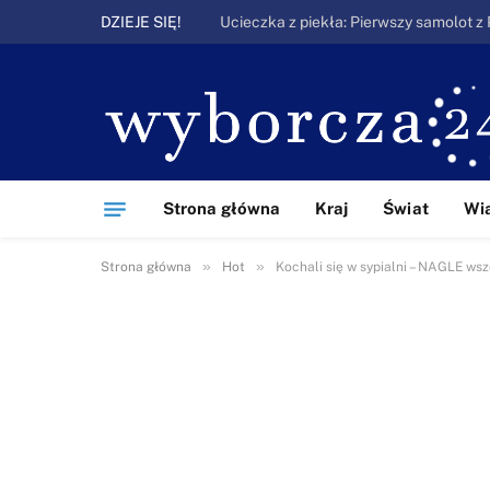
DZIEJE SIĘ!
Strona główna
Kraj
Świat
Wi
»
»
Strona główna
Hot
Kochali się w sypialni – NAGLE wsz