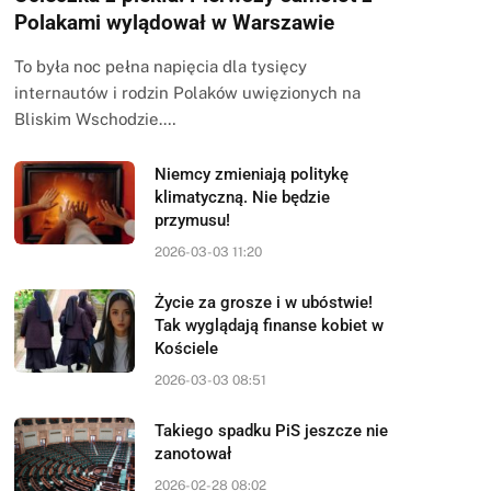
Polakami wylądował w Warszawie
To była noc pełna napięcia dla tysięcy
internautów i rodzin Polaków uwięzionych na
Bliskim Wschodzie.…
Niemcy zmieniają politykę
klimatyczną. Nie będzie
przymusu!
2026-03-03 11:20
Życie za grosze i w ubóstwie!
Tak wyglądają finanse kobiet w
Kościele
2026-03-03 08:51
Takiego spadku PiS jeszcze nie
zanotował
2026-02-28 08:02