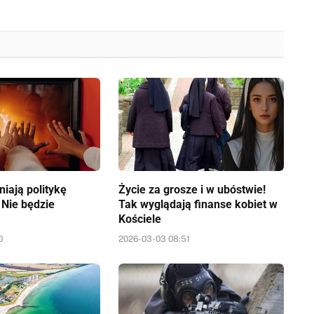
iają politykę
Życie za grosze i w ubóstwie!
 Nie będzie
Tak wyglądają finanse kobiet w
Kościele
0
2026-03-03 08:51