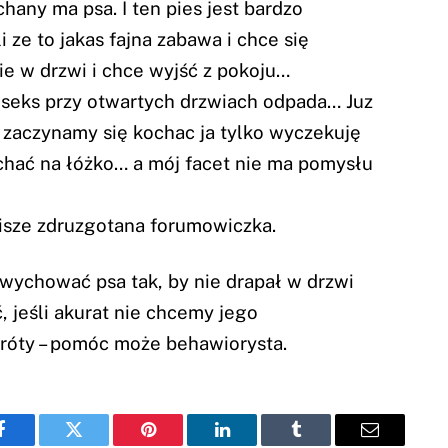
ny ma psa. I ten pies jest bardzo
 ze to jakas fajna zabawa i chce się
ie w drzwi i chce wyjść z pokoju…
 seks przy otwartych drzwiach odpada… Juz
 zaczynamy się kochac ja tylko wyczekuję
pchać na łóżko… a mój facet nie ma pomysłu
pisze zdruzgotana forumowiczka.
j wychować psa tak, by nie drapał w drzwi
, jeśli akurat nie chcemy jego
króty – pomóc może behawiorysta.
Facebook
Twitter
Pinterest
LinkedIn
Tumblr
Email