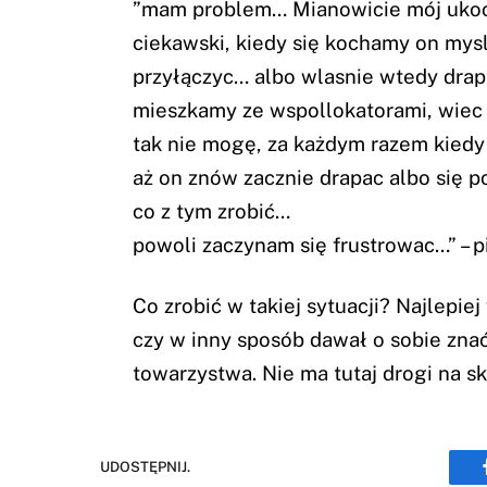
”mam problem… Mianowicie mój ukocha
ciekawski, kiedy się kochamy on mysli
przyłączyc… albo wlasnie wtedy drap
mieszkamy ze wspollokatorami, wiec
tak nie mogę, za każdym razem kiedy
aż on znów zacznie drapac albo się 
co z tym zrobić…
powoli zaczynam się frustrowac…” – 
Co zrobić w takiej sytuacji? Najlepie
czy w inny sposób dawał o sobie znać
towarzystwa. Nie ma tutaj drogi na s
UDOSTĘPNIJ.