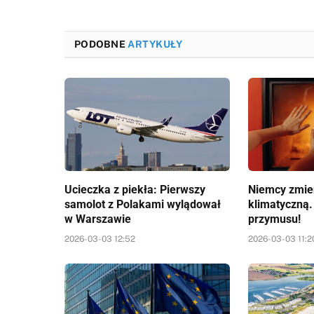
PODOBNE
ARTYKUŁY
Ucieczka z piekła: Pierwszy
Niemcy zmien
samolot z Polakami wylądował
klimatyczną.
w Warszawie
przymusu!
2026-03-03 12:52
2026-03-03 11:2