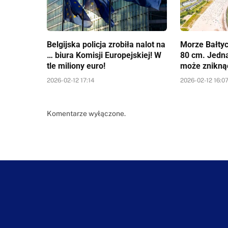
Belgijska policja zrobiła nalot na
Morze Bałtyc
… biura Komisji Europejskiej! W
80 cm. Jedn
tle miliony euro!
może znikną
2026-02-12 17:14
2026-02-12 16:0
Komentarze wyłączone.