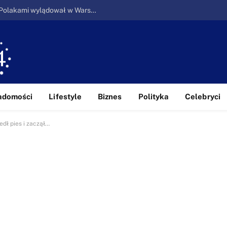
Ucieczka z piekła: Pierwszy samolot z Polakami wylądował w Warszawie
adomości
Lifestyle
Biznes
Polityka
Celebryci
edł pies i zaczął…