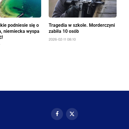
kie podniesie się o
Tragedia w szkole. Morderczyni
a, niemiecka wyspa
zabiła 10 osób
ć!
2026-02-11 08:10
7
Facebook
X
(Twitter)