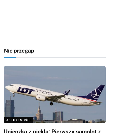
Nie przegap
AKTUALNOŚCI
Ucieczka z piekła: Pierwszy samolot z