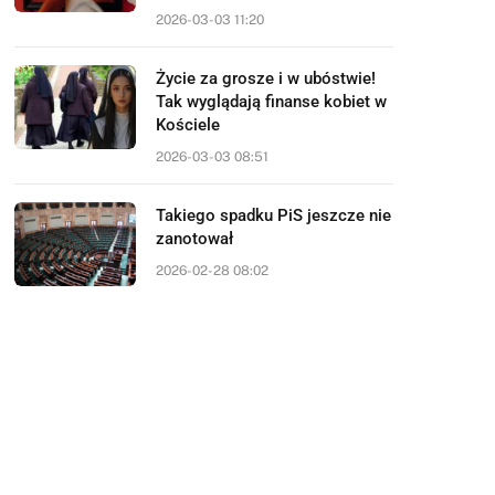
2026-03-03 11:20
Życie za grosze i w ubóstwie!
Tak wyglądają finanse kobiet w
Kościele
2026-03-03 08:51
Takiego spadku PiS jeszcze nie
zanotował
2026-02-28 08:02