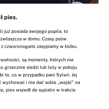
ł pies.
li już posiada swojego pupila, to
k, zwłaszcza w domu. Czasy psów
j z czworonogami zasypiamy w łóżku.
watności, są momenty, których nie
o grzecznie siedzi lub leży w pokoju
bi to, co w przypadku pani Sylwii. Jej
eć wychować i nie dać sobie „wejść” na
e, pies wszedł do sypialni w trakcie