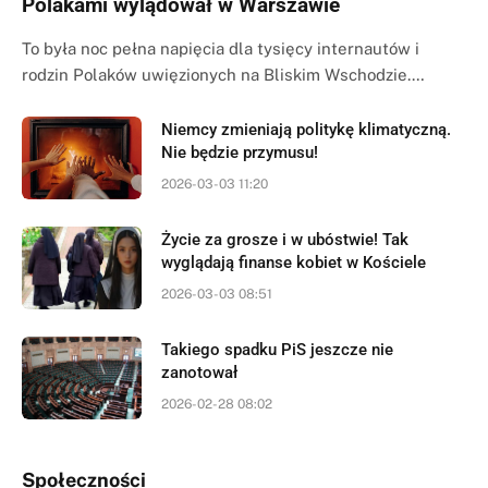
Polakami wylądował w Warszawie
To była noc pełna napięcia dla tysięcy internautów i
rodzin Polaków uwięzionych na Bliskim Wschodzie.…
Niemcy zmieniają politykę klimatyczną.
Nie będzie przymusu!
2026-03-03 11:20
Życie za grosze i w ubóstwie! Tak
wyglądają finanse kobiet w Kościele
2026-03-03 08:51
Takiego spadku PiS jeszcze nie
zanotował
2026-02-28 08:02
Społeczności