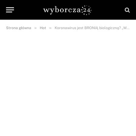
»
»
Strona główna
Hot
Koronawirus jest BRONIĄ biologiczną? „W Wuhan rzeczywiście…”