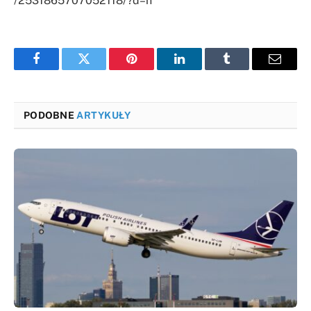
/2531865707052118/?d=n
Facebook
Twitter
Pinterest
LinkedIn
Tumblr
Email
PODOBNE
ARTYKUŁY