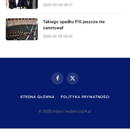
2026-03-03 08:51
Takiego spadku PiS jeszcze nie
zanotował
2026-02-28 08:02
Facebook
X
(Twitter)
STRONA GŁÓWNA
POLITYKA PRYWATNOŚCI
© 2026 https://wyborcza24.pl