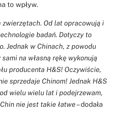
na to wpływ.
 zwierzętach. Od lat opracowują i
technologie badań. Dotyczy to
go. Jednak w Chinach, z powodu
y sami na własną rękę wykonują
iału producenta H&S! Oczywiście,
 nie sprzedaje Chinom! Jednak H&S
od wielu wielu lat i podejrzewam,
Chin nie jest takie łatwe –
dodała