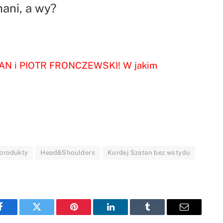
nani, a wy?
N i PIOTR FRONCZEWSKI! W jakim
 produkty
Head&Shoulders
Kurdej Szatan bez wstydu
Facebook
Twitter
Pinterest
LinkedIn
Tumblr
Email