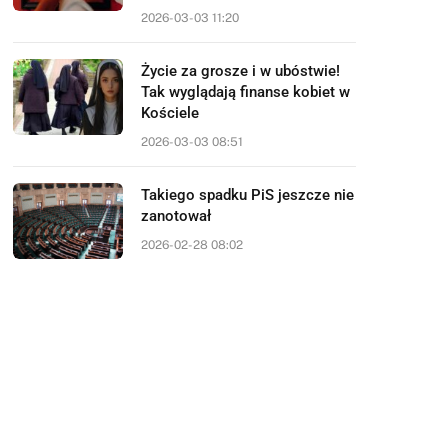
2026-03-03 11:20
Życie za grosze i w ubóstwie!
Tak wyglądają finanse kobiet w
Kościele
2026-03-03 08:51
Takiego spadku PiS jeszcze nie
zanotował
2026-02-28 08:02