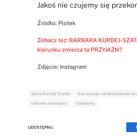
Jakoś nie czujemy się przeko
Źródło: Plotek
Zobacz też:
BARBARA KURDEJ-SZATA
kierunku zmierza ta PRZYJAŹŃ?
Zdjęcie: Instagram
Basia Kurdej Szatan
bez wstydu zareklamowała te
reklama szamponu
szampony
UDOSTĘPNIJ.