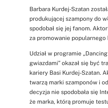
Barbara Kurdej-Szatan zosta
produkującej szampony do wł
spodobał się jej fanom. Akt
za promowanie popularnego 
Udział w programie „Dancing 
gwiazdami” okazał się być tr
kariery Basi Kurdej-Szatan. A
twarzą marki szamponów i o
decyzja nie spodobała się Int
że marka, którą promuje test