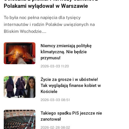
Polakami wylądował w Warszawie
To była noc pełna napięcia dla tysięcy
internautów i rodzin Polaków uwięzionych na
Bliskim Wschodzie.…
Niemcy zmieniają politykę
klimatyczną. Nie będzie
przymusu!
2026-03-03 11:20
Życie za grosze i w ubóstwie!
Tak wyglądają finanse kobiet w
Kościele
2026-03-03 08:51
Takiego spadku PiS jeszcze nie
zanotował
2026-02-28 08:02