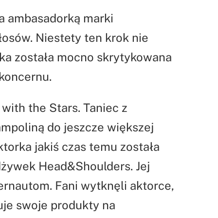
ła ambasadorką marki
osów. Niestety ten krok nie
orka została mocno skrytykowana
koncernu.
with the Stars. Taniec z
ampoliną do jeszcze większej
ktorka jakiś czas temu została
dżywek Head&Shoulders. Jej
ernautom. Fani wytknęli aktorce,
uje swoje produkty na