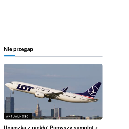
Nie przegap
AKTUALNOŚCI
Ucieczka z piekła: Pierwszy samolot z