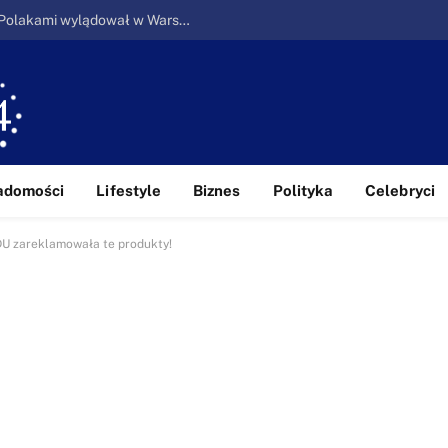
Ucieczka z piekła: Pierwszy samolot z Polakami wylądował w Warszawie
adomości
Lifestyle
Biznes
Polityka
Celebryci
U zareklamowała te produkty!