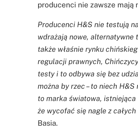
producenci nie zawsze mają 
Producenci H&S nie testują na
wdrażają nowe, alternatywne 
także właśnie rynku chińskie
regulacji prawnych, Chińczyc
testy i to odbywa się bez udz
można by rzec – to niech H&S
to marka światowa, istniejąca 
że wycofać się nagle z całych 
Basia.