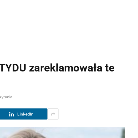
TYDU zareklamowała te
zytania
LinkedIn