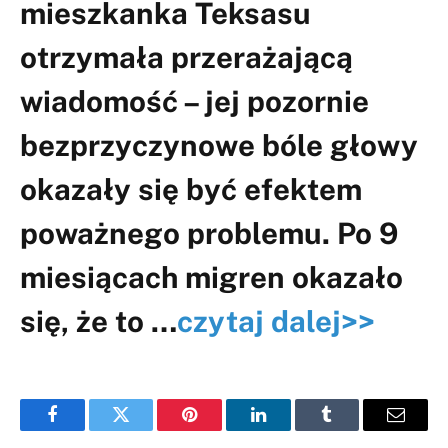
mieszkanka Teksasu
otrzymała przerażającą
wiadomość – jej pozornie
bezprzyczynowe bóle głowy
okazały się być efektem
poważnego problemu. Po 9
miesiącach migren okazało
się, że to …
czytaj dalej>>
Facebook
Twitter
Pinterest
LinkedIn
Tumblr
Email