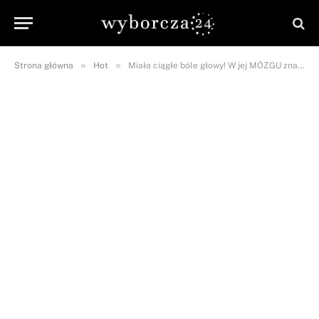
»
»
Strona główna
Hot
Miała ciągłe bóle głowy! W jej MÓZGU znaleziono…