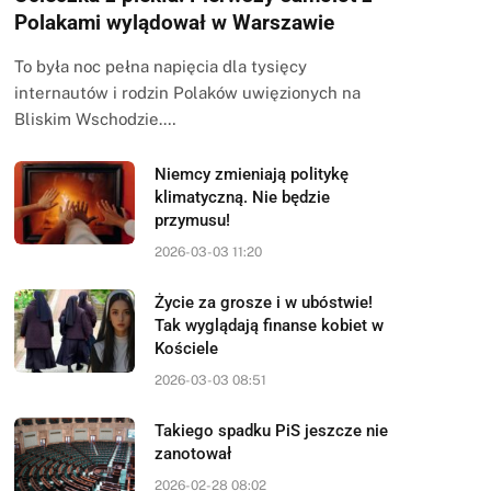
Polakami wylądował w Warszawie
To była noc pełna napięcia dla tysięcy
internautów i rodzin Polaków uwięzionych na
Bliskim Wschodzie.…
Niemcy zmieniają politykę
klimatyczną. Nie będzie
przymusu!
2026-03-03 11:20
Życie za grosze i w ubóstwie!
Tak wyglądają finanse kobiet w
Kościele
2026-03-03 08:51
Takiego spadku PiS jeszcze nie
zanotował
2026-02-28 08:02