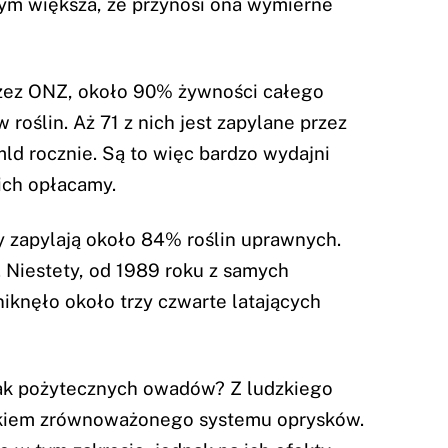
 tym większa, że przynosi ona wymierne
ez ONZ, około 90% żywności całego
roślin. Aż 71 z nich jest zapylane przez
mld rocznie. Są to więc bardzo wydajni
 ich opłacamy.
 zapylają około 84% roślin uprawnych.
 Niestety, od 1989 roku z samych
knęło około trzy czwarte latających
tak pożytecznych owadów? Z ludzkiego
rakiem zrównoważonego systemu oprysków.