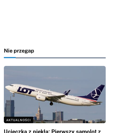
Nie przegap
AKTUALNOŚCI
Ucieczka z piekła: Pierwszy samolot z