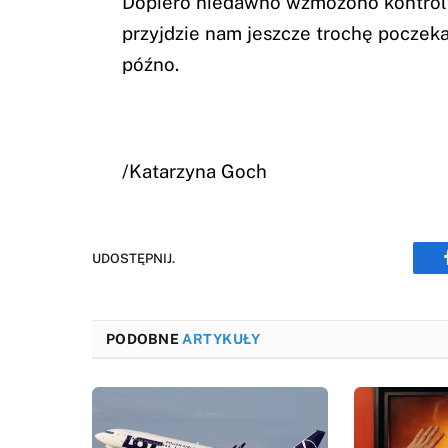
Dopiero niedawno wzmożono kontrole 
przyjdzie nam jeszcze trochę poczekać
późno.
/Katarzyna Goch
UDOSTĘPNIJ.
PODOBNE
ARTYKUŁY