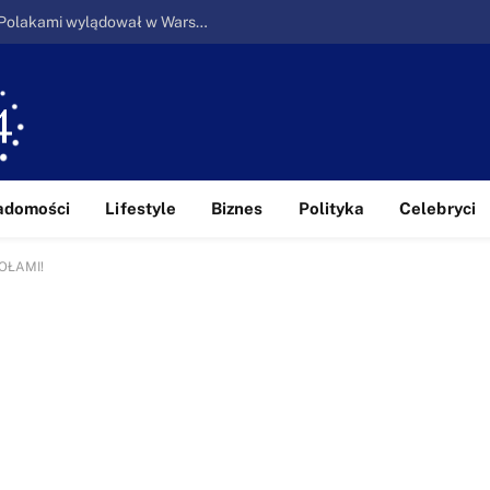
Ucieczka z piekła: Pierwszy samolot z Polakami wylądował w Warszawie
adomości
Lifestyle
Biznes
Polityka
Celebryci
OŁAMI!