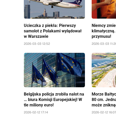
Ucieczka z piekła: Pierwszy
Niemcy zmien
samolot z Polakami wylądował
klimatyczną.
w Warszawie
przymusu!
2026-03-03 12:52
2026-03-03 11:2
Belgijska policja zrobiła nalot na
Morze Bałtyc
… biura Komisji Europejskiej! W
80 cm. Jedn
tle miliony euro!
może znikną
2026-02-12 17:14
2026-02-12 16:0