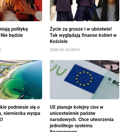
iają politykę
Życie za grosze i w ubóstwie!
 Nie będzie
Tak wyglądają finanse kobiet w
Kościele
0
2026-03-03 08:51
kie podniesie się o
UE planuje kolejny cios w
a, niemiecka wyspa
unicestwienie państw
ć!
narodowych. Chce utworzenia
jednolitego systemu
7
finansowego