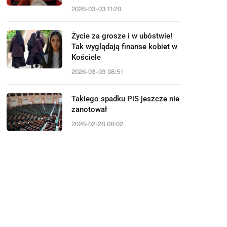
2026-03-03 11:20
Życie za grosze i w ubóstwie!
Tak wyglądają finanse kobiet w
Kościele
2026-03-03 08:51
Takiego spadku PiS jeszcze nie
zanotował
2026-02-28 08:02