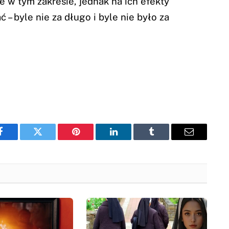
w tym zakresie, jednak na ich efekty
 – byle nie za długo i byle nie było za
Facebook
Twitter
Pinterest
LinkedIn
Tumblr
Email