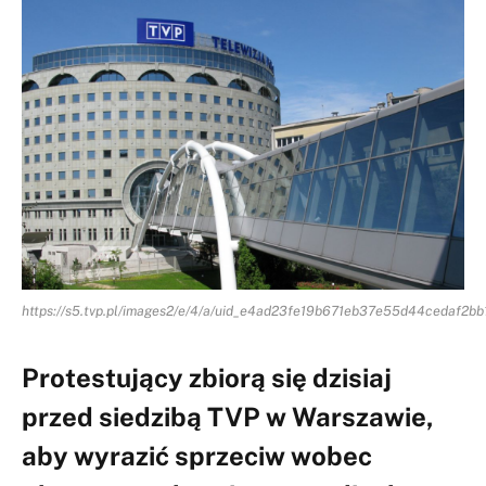
https://s5.tvp.pl/images2/e/4/a/uid_e4ad23fe19b671eb37e55d44cedaf2b
Protestujący zbiorą się dzisiaj
przed siedzibą TVP w Warszawie,
aby wyrazić sprzeciw wobec