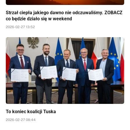
Strzał ciepła jakiego dawno nie odczuwaliśmy. ZOBACZ
co będzie działo się w weekend
2026-02-27 13:52
To koniec koalicji Tuska
2026-02-27 08:44