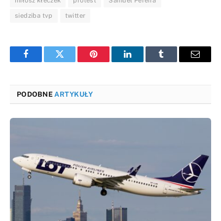
miłosz kłeczek
protest
Samuel Pereira
siedziba tvp
twitter
Facebook
Twitter
Pinterest
LinkedIn
Tumblr
Email
PODOBNE
ARTYKUŁY