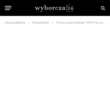
»
»
Strona główna
Aktualności
Protest pod siedzibą TVP! Pracownicy zachęcają do wzięcia udziału