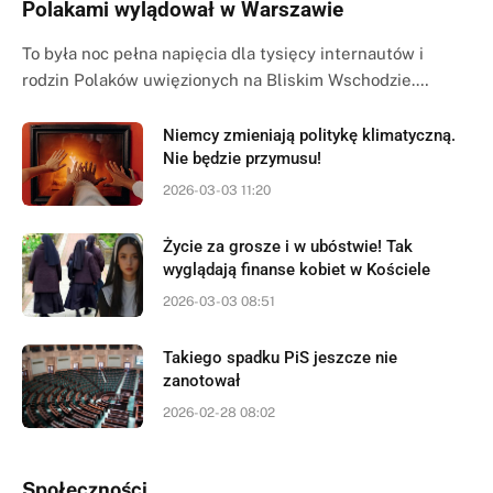
Polakami wylądował w Warszawie
To była noc pełna napięcia dla tysięcy internautów i
rodzin Polaków uwięzionych na Bliskim Wschodzie.…
Niemcy zmieniają politykę klimatyczną.
Nie będzie przymusu!
2026-03-03 11:20
Życie za grosze i w ubóstwie! Tak
wyglądają finanse kobiet w Kościele
2026-03-03 08:51
Takiego spadku PiS jeszcze nie
zanotował
2026-02-28 08:02
Społeczności