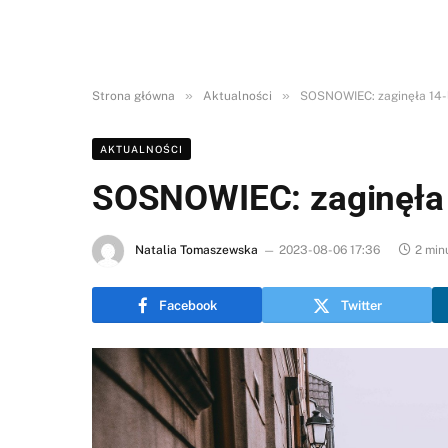
»
»
Strona główna
Aktualności
SOSNOWIEC: zaginęła 14-l
AKTUALNOŚCI
SOSNOWIEC: zaginęła 1
Natalia Tomaszewska
2023-08-06 17:36
2 min
Facebook
Twitter