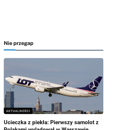
Nie przegap
AKTUALNOŚCI
Ucieczka z piekła: Pierwszy samolot z
Polakami wylądował w Warszawie