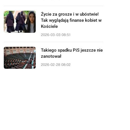
Życie za grosze i w ubóstwie!
Tak wyglądają finanse kobiet w
Kościele
2026-03-03 08:51
Takiego spadku PiS jeszcze nie
zanotował
2026-02-28 08:02