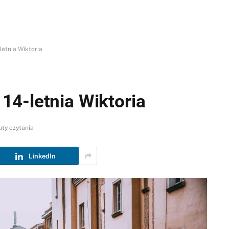
etnia Wiktoria
4-letnia Wiktoria
uty czytania
LinkedIn