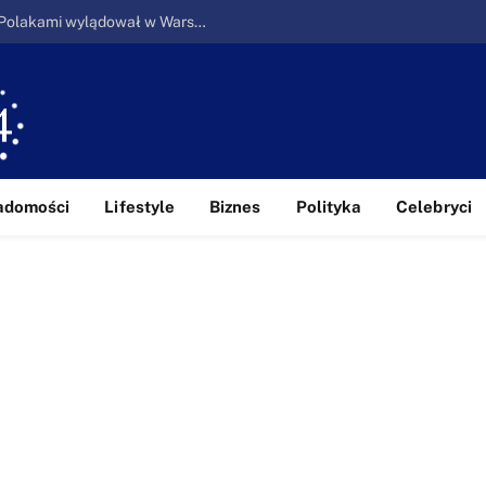
Ucieczka z piekła: Pierwszy samolot z Polakami wylądował w Warszawie
adomości
Lifestyle
Biznes
Polityka
Celebryci