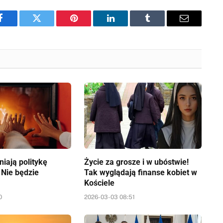
Facebook
Twitter
Pinterest
LinkedIn
Tumblr
Email
iają politykę
Życie za grosze i w ubóstwie!
 Nie będzie
Tak wyglądają finanse kobiet w
Kościele
0
2026-03-03 08:51