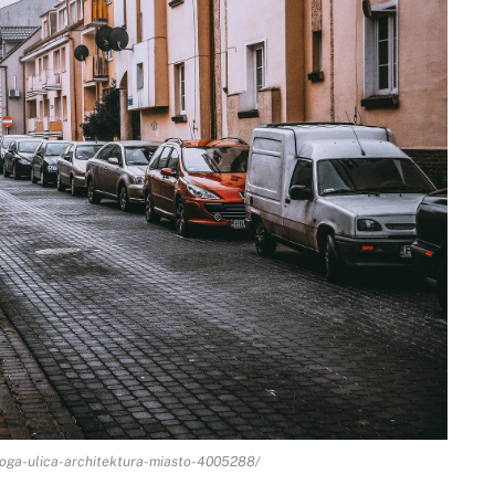
droga-ulica-architektura-miasto-4005288/