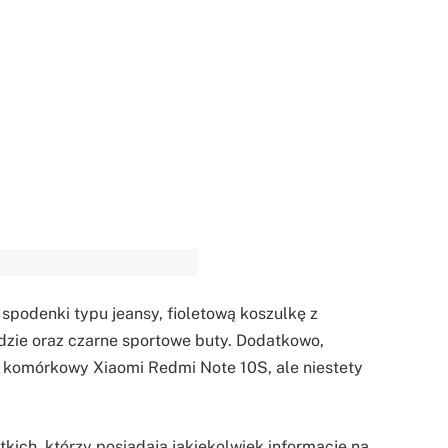
 spodenki typu jeansy, fioletową koszulkę z
zie oraz czarne sportowe buty. Dodatkowo,
n komórkowy Xiaomi Redmi Note 10S, ale niestety
kich, którzy posiadają jakiekolwiek informacje na