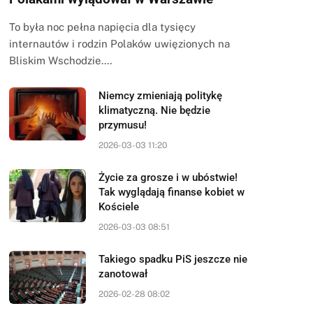
To była noc pełna napięcia dla tysięcy
internautów i rodzin Polaków uwięzionych na
Bliskim Wschodzie.…
Niemcy zmieniają politykę
klimatyczną. Nie będzie
przymusu!
2026-03-03 11:20
Życie za grosze i w ubóstwie!
Tak wyglądają finanse kobiet w
Kościele
2026-03-03 08:51
Takiego spadku PiS jeszcze nie
zanotował
2026-02-28 08:02