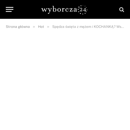
»
»
Strona główna
Hot
Spędza święta z mężem i KOCHANKĄ? Wszystko przez…