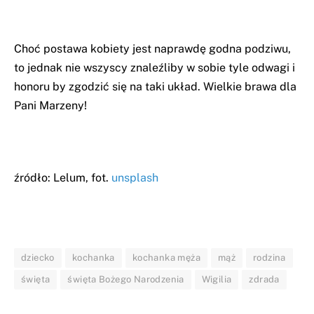
Choć postawa kobiety jest naprawdę godna podziwu,
to jednak nie wszyscy znaleźliby w sobie tyle odwagi i
honoru by zgodzić się na taki układ. Wielkie brawa dla
Pani Marzeny!
źródło: Lelum, fot.
unsplash
dziecko
kochanka
kochanka męża
mąż
rodzina
święta
święta Bożego Narodzenia
Wigilia
zdrada