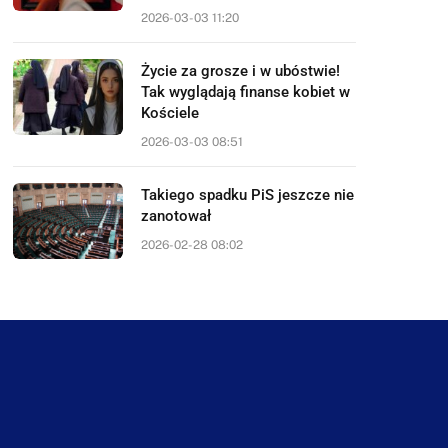
2026-03-03 11:20
Życie za grosze i w ubóstwie!
Tak wyglądają finanse kobiet w
Kościele
2026-03-03 08:51
Takiego spadku PiS jeszcze nie
zanotował
2026-02-28 08:02