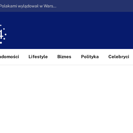
Ucieczka z piekła: Pierwszy samolot z Polakami wylądował w Warszawie
adomości
Lifestyle
Biznes
Polityka
Celebryci