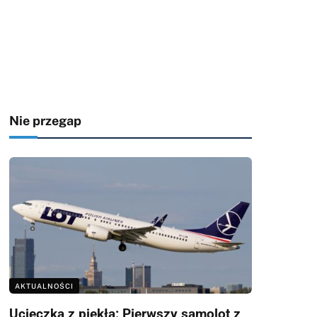
Nie przegap
AKTUALNOŚCI
Ucieczka z piekła: Pierwszy samolot z