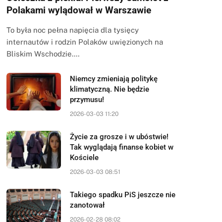
Polakami wylądował w Warszawie
To była noc pełna napięcia dla tysięcy
internautów i rodzin Polaków uwięzionych na
Bliskim Wschodzie.…
Niemcy zmieniają politykę
klimatyczną. Nie będzie
przymusu!
2026-03-03 11:20
Życie za grosze i w ubóstwie!
Tak wyglądają finanse kobiet w
Kościele
2026-03-03 08:51
Takiego spadku PiS jeszcze nie
zanotował
2026-02-28 08:02