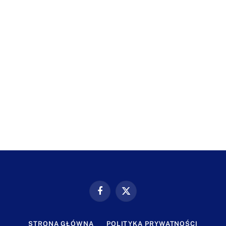
Facebook
X
(Twitter)
STRONA GŁÓWNA
POLITYKA PRYWATNOŚCI