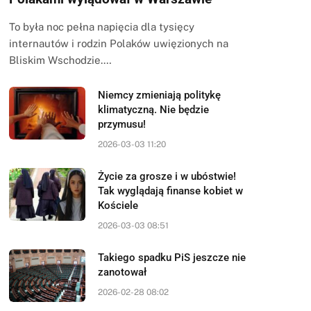
To była noc pełna napięcia dla tysięcy
internautów i rodzin Polaków uwięzionych na
Bliskim Wschodzie.…
Niemcy zmieniają politykę
klimatyczną. Nie będzie
przymusu!
2026-03-03 11:20
Życie za grosze i w ubóstwie!
Tak wyglądają finanse kobiet w
Kościele
2026-03-03 08:51
Takiego spadku PiS jeszcze nie
zanotował
2026-02-28 08:02