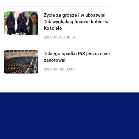
Życie za grosze i w ubóstwie!
Tak wyglądają finanse kobiet w
Kościele
2026-03-03 08:51
Takiego spadku PiS jeszcze nie
zanotował
2026-02-28 08:02