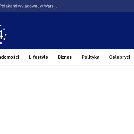
Ucieczka z piekła: Pierwszy samolot z Polakami wylądował w Warszawie
adomości
Lifestyle
Biznes
Polityka
Celebryci