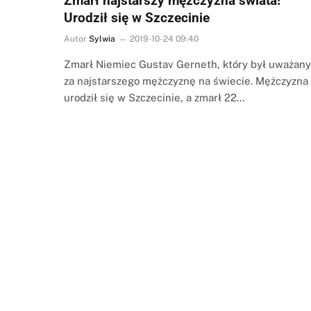
Zmarł najstarszy mężczyzna świata!
Urodził się w Szczecinie
Autor
Sylwia
2019-10-24 09:40
Zmarł Niemiec Gustav Gerneth, który był uważany
za najstarszego mężczyznę na świecie. Mężczyzna
urodził się w Szczecinie, a zmarł 22…