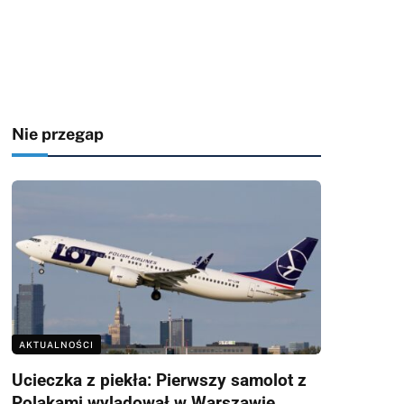
Nie przegap
AKTUALNOŚCI
Ucieczka z piekła: Pierwszy samolot z
Polakami wylądował w Warszawie