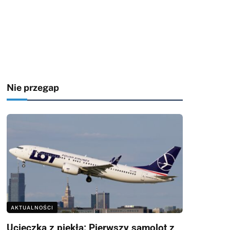
Nie przegap
AKTUALNOŚCI
Ucieczka z piekła: Pierwszy samolot z