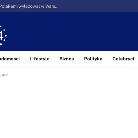
Ucieczka z piekła: Pierwszy samolot z Polakami wylądował w Warszawie
adomości
Lifestyle
Biznes
Polityka
Celebryci
wska"