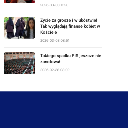
2026-03-03 11:20
Życie za grosze i w ubóstwie!
Tak wyglądają finanse kobiet w
Kościele
2026-03-03 08:51
Takiego spadku PiS jeszcze nie
zanotował
2026-02-28 08:02