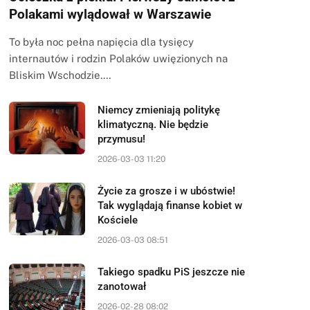
Polakami wylądował w Warszawie
To była noc pełna napięcia dla tysięcy
internautów i rodzin Polaków uwięzionych na
Bliskim Wschodzie.…
Niemcy zmieniają politykę
klimatyczną. Nie będzie
przymusu!
2026-03-03 11:20
Życie za grosze i w ubóstwie!
Tak wyglądają finanse kobiet w
Kościele
2026-03-03 08:51
Takiego spadku PiS jeszcze nie
zanotował
2026-02-28 08:02