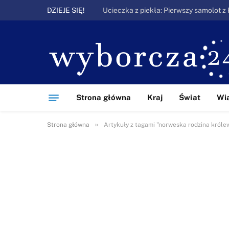
DZIEJE SIĘ!
Strona główna
Kraj
Świat
Wi
»
Strona główna
Artykuły z tagami "norweska rodzina króle