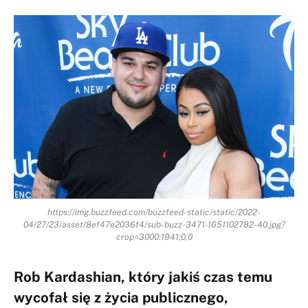
https://img.buzzfeed.com/buzzfeed-static/static/2022-
04/27/23/asset/8ef47e2036f4/sub-buzz-3471-1651102782-40.jpg?
crop=3000:1941;0,0
Rob Kardashian, który jakiś czas temu
wycofał się z życia publicznego,