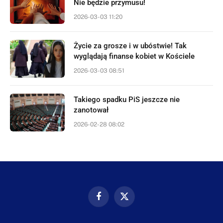
Nie będzie przymusu!
2026-03-03 11:20
Życie za grosze i w ubóstwie! Tak
wyglądają finanse kobiet w Kościele
2026-03-03 08:51
Takiego spadku PiS jeszcze nie
zanotował
2026-02-28 08:02
Facebook
X
(Twitter)