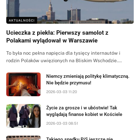
AKTUALNOŚCI
Ucieczka z piekła: Pierwszy samolot z
Polakami wylądował w Warszawie
To była noc pełna napięcia dla tysięcy internautów i
rodzin Polaków uwięzionych na Bliskim Wschodzie.…
Niemcy zmieniają politykę klimatyczną.
Nie będzie przymusu!
2026-03-03 11:20
Życie za grosze i w ubóstwie! Tak
wyglądają finanse kobiet w Kościele
2026-03-03 08:51
Takiego spadku PiS jeszcze nie