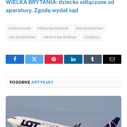
WIELKA BRYTANIA: dziecko odłączone od
aparatury. Zgodę wydał sąd
córka dream
khloe kardashian
kim kardashian
rob kardashian
rodzina kardashian
urodziny
Facebook
Twitter
Pinterest
LinkedIn
Tumblr
Email
PODOBNE
ARTYKUŁY