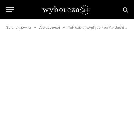
»
»
Strona główna
Aktualności
Tak dzisiaj wygląda Rob Kardashian! Fani są zszokowani!