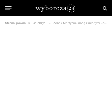
»
»
Strona główna
Celebryci
Zenek Martyniuk nocą z młodymi kobietami! Zdjęcia pojawiły się w sieci!