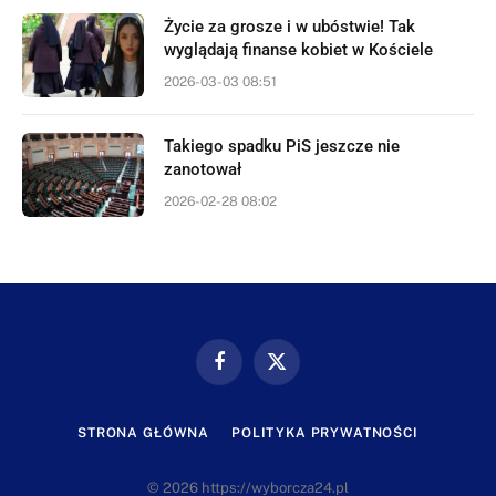
Życie za grosze i w ubóstwie! Tak
wyglądają finanse kobiet w Kościele
2026-03-03 08:51
Takiego spadku PiS jeszcze nie
zanotował
2026-02-28 08:02
Facebook
X
(Twitter)
STRONA GŁÓWNA
POLITYKA PRYWATNOŚCI
© 2026 https://wyborcza24.pl