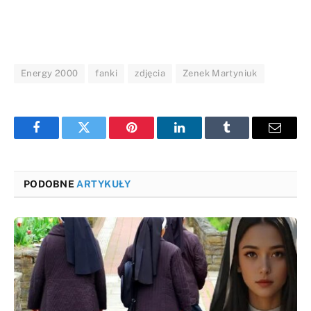
Energy 2000
fanki
zdjęcia
Zenek Martyniuk
Facebook
Twitter
Pinterest
LinkedIn
Tumblr
Email
PODOBNE
ARTYKUŁY