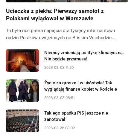
Ucieczka z piekła: Pierwszy samolot z
Polakami wylądował w Warszawie
To była noc pełna napięcia dla tysięcy internautów i
rodzin Polaków uwięzionych na Bliskim Wschodzie.…
Niemcy zmieniają politykę klimatyczną.
Nie będzie przymusu!
2026-03-03 11:20
Życie za grosze i w ubóstwie! Tak
wyglądają finanse kobiet w Kościele
2026-03-03 08:51
Takiego spadku PiS jeszcze nie
zanotował
2026-02-28 08:02