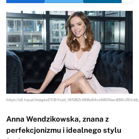
https://s6.tvp.pl/images2/f/8/f/uid_f8f082c098e84ce9801bac886c261cbb
Anna Wendzikowska, znana z
perfekcjonizmu i idealnego stylu