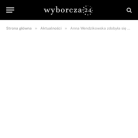
»
»
Strona główna
Aktualności
Anna Wendzikowska zdobyła się na szczerość. „Rano nie biorę prysznica, bo mi się nie chce”