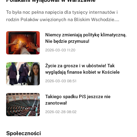
To była noc pełna napięcia dla tysięcy internautów i
rodzin Polaków uwięzionych na Bliskim Wschodzie.…
Niemcy zmieniają politykę klimatyczną.
Nie będzie przymusu!
2026-03-03 11:20
Życie za grosze i w ubóstwie! Tak
wyglądają finanse kobiet w Kościele
2026-03-03 08:51
Takiego spadku PiS jeszcze nie
zanotował
2026-02-28 08:02
Społeczności