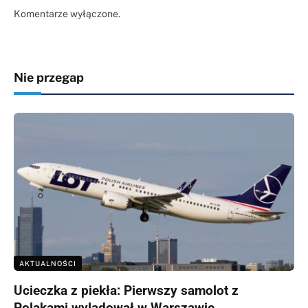
Komentarze wyłączone.
Nie przegap
AKTUALNOŚCI
Ucieczka z piekła: Pierwszy samolot z
Polakami wylądował w Warszawie