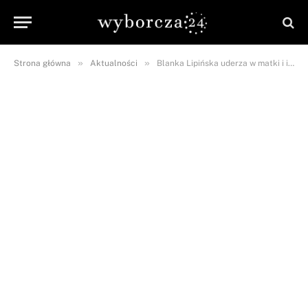
»
»
Strona główna
Aktualności
Blanka Lipińska uderza w matki i ich dzieci. Internauci nie zostawiają na niej suchej nitki