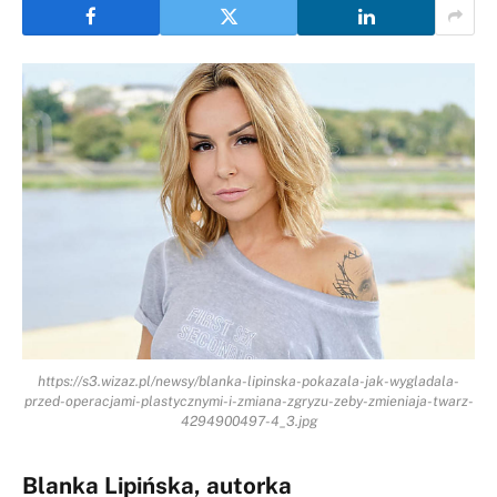
https://s3.wizaz.pl/newsy/blanka-lipinska-pokazala-jak-wygladala-
przed-operacjami-plastycznymi-i-zmiana-zgryzu-zeby-zmieniaja-twarz-
4294900497-4_3.jpg
Blanka Lipińska, autorka