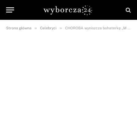
»
»
Strona główna
Celebryci
CHOROBA wyniszcza bohaterkę „M jak Miłość”! Cierpi na…