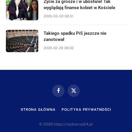
Życie za grosze i w ubóstwie! Tak
wyglądają finanse kobiet w Kościele
2026-03-03 08:51
Takiego spadku PiS jeszcze nie
zanotował
2026-02-28 08:02
Facebook
X
(Twitter)
STRONA GŁÓWNA
POLITYKA PRYWATNOŚCI
© 2026 https://wyborcza24.pl