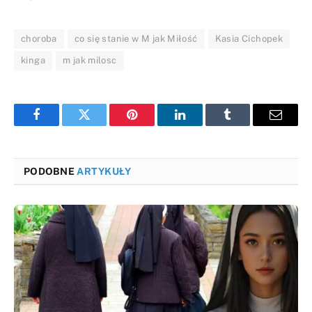
choroba
co się stanie w M jak Miłość
Kasia Cichopek
kinga
m jak milosc
Facebook
Twitter
Pinterest
LinkedIn
Tumblr
Email
PODOBNE
ARTYKUŁY