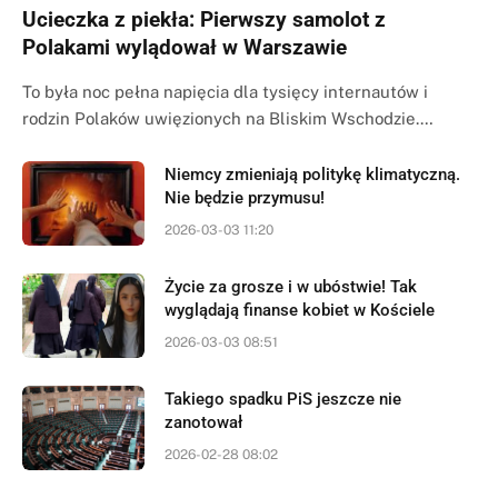
Ucieczka z piekła: Pierwszy samolot z
Polakami wylądował w Warszawie
To była noc pełna napięcia dla tysięcy internautów i
rodzin Polaków uwięzionych na Bliskim Wschodzie.…
Niemcy zmieniają politykę klimatyczną.
Nie będzie przymusu!
2026-03-03 11:20
Życie za grosze i w ubóstwie! Tak
wyglądają finanse kobiet w Kościele
2026-03-03 08:51
Takiego spadku PiS jeszcze nie
zanotował
2026-02-28 08:02