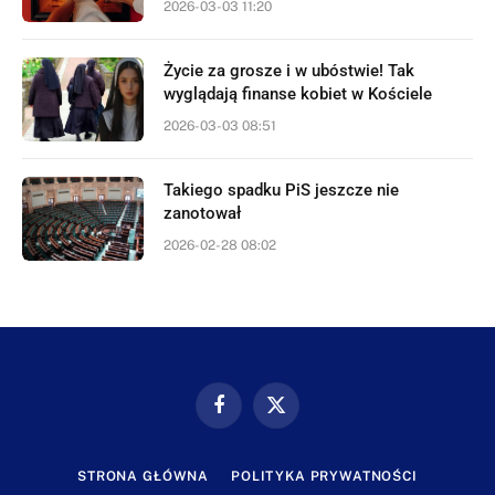
2026-03-03 11:20
Życie za grosze i w ubóstwie! Tak
wyglądają finanse kobiet w Kościele
2026-03-03 08:51
Takiego spadku PiS jeszcze nie
zanotował
2026-02-28 08:02
Facebook
X
(Twitter)
STRONA GŁÓWNA
POLITYKA PRYWATNOŚCI