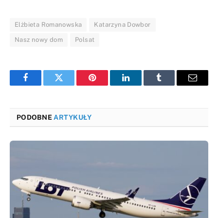
Elżbieta Romanowska
Katarzyna Dowbor
Nasz nowy dom
Polsat
Facebook
Twitter
Pinterest
LinkedIn
Tumblr
Email
PODOBNE
ARTYKUŁY