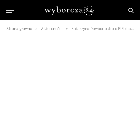
»
»
Strona główna
Aktualności
Katarzyna Dowbor ostro o Elżbiecie Romanowskiej! Nie szczędziła jej gorzkich słów…