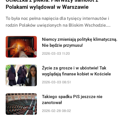
Polakami wylądował w Warszawie
To była noc pełna napięcia dla tysięcy internautów i
rodzin Polaków uwięzionych na Bliskim Wschodzie.…
Niemcy zmieniają politykę klimatyczną.
Nie będzie przymusu!
2026-03-03 11:20
Życie za grosze i w ubóstwie! Tak
wyglądają finanse kobiet w Kościele
2026-03-03 08:51
Takiego spadku PiS jeszcze nie
zanotował
2026-02-28 08:02