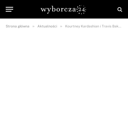
»
»
Strona główna
Aktualności
Kourtney Kardashian i Travis Baker pokazali syna! Internautom nie podoba się jego imię