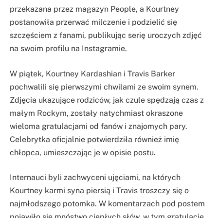
przekazana przez magazyn People, a Kourtney
postanowiła przerwać milczenie i podzielić się
szczęściem z fanami, publikując serię uroczych zdjęć
na swoim profilu na Instagramie.
W piątek, Kourtney Kardashian i Travis Barker
pochwalili się pierwszymi chwilami ze swoim synem.
Zdjęcia ukazujące rodziców, jak czule spędzają czas z
małym Rockym, zostały natychmiast okraszone
wieloma gratulacjami od fanów i znajomych pary.
Celebrytka oficjalnie potwierdziła również imię
chłopca, umieszczając je w opisie postu.
Internauci byli zachwyceni ujęciami, na których
Kourtney karmi syna piersią i Travis troszczy się o
najmłodszego potomka. W komentarzach pod postem
pojawiło się mnóstwo ciepłych słów, w tym gratulacje