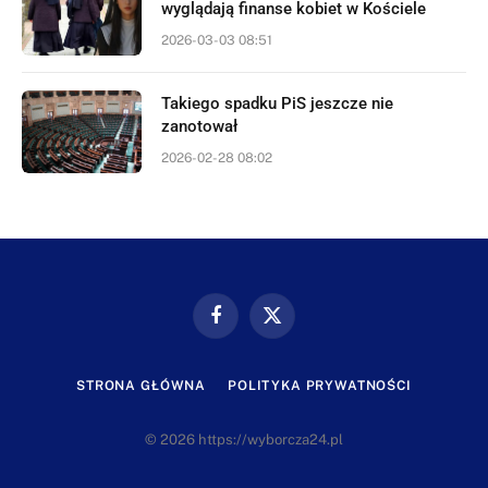
wyglądają finanse kobiet w Kościele
2026-03-03 08:51
Takiego spadku PiS jeszcze nie
zanotował
2026-02-28 08:02
Facebook
X
(Twitter)
STRONA GŁÓWNA
POLITYKA PRYWATNOŚCI
© 2026 https://wyborcza24.pl