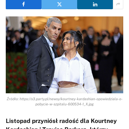
Źródło: https://s3.party.pl/newsy/kourtney-kardashian-opowiedziala-o-
pobycie-w-szpitalu-600534-1_X.jpg
Listopad przyniósł radość dla Kourtney