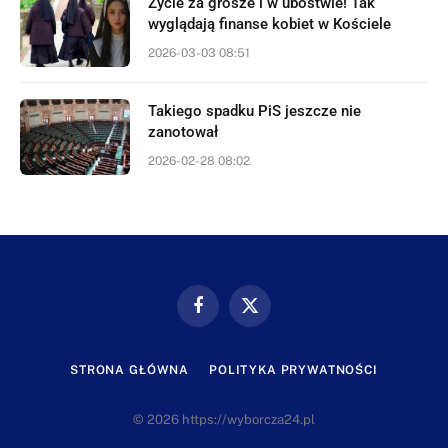
Życie za grosze i w ubóstwie! Tak
wyglądają finanse kobiet w Kościele
2026-03-03 08:51
Takiego spadku PiS jeszcze nie
zanotował
2026-02-28 08:02
Facebook
X
(Twitter)
STRONA GŁÓWNA
POLITYKA PRYWATNOŚCI
© 2026 https://wyborcza24.pl