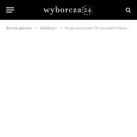
»
»
Strona główna
Celebryci
Krupa przestała TO ukrywać! Pokazała BRZUCH po ciąży!