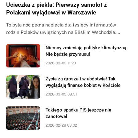
Ucieczka z piekła: Pierwszy samolot z
Polakami wylądował w Warszawie
To była noc pełna napięcia dla tysięcy internautów i
rodzin Polaków uwięzionych na Bliskim Wschodzie.…
Niemcy zmieniają politykę klimatyczną.
Nie będzie przymusu!
2026-03-03 11:20
Życie za grosze i w ubóstwie! Tak
wyglądają finanse kobiet w Kościele
2026-03-03 08:51
Takiego spadku PiS jeszcze nie
zanotował
2026-02-28 08:02