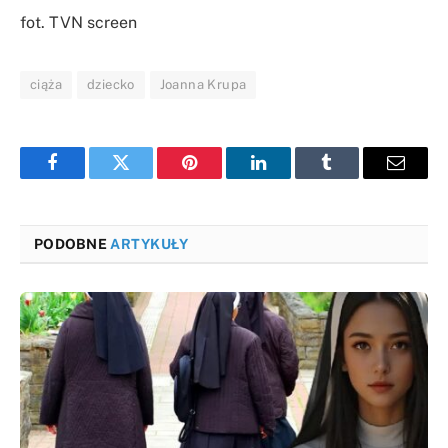
fot. TVN screen
ciąża
dziecko
Joanna Krupa
Facebook
Twitter
Pinterest
LinkedIn
Tumblr
Email
PODOBNE
ARTYKUŁY