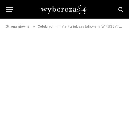
»
»
Strona główna
Celebryci
Martyniuk zaatakowany WIRUSEM! Fani są w szoku.