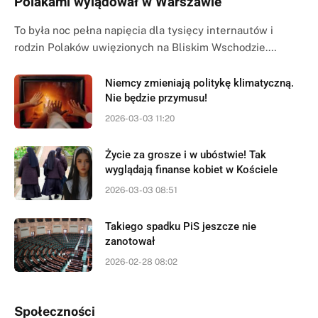
Polakami wylądował w Warszawie
To była noc pełna napięcia dla tysięcy internautów i
rodzin Polaków uwięzionych na Bliskim Wschodzie.…
Niemcy zmieniają politykę klimatyczną.
Nie będzie przymusu!
2026-03-03 11:20
Życie za grosze i w ubóstwie! Tak
wyglądają finanse kobiet w Kościele
2026-03-03 08:51
Takiego spadku PiS jeszcze nie
zanotował
2026-02-28 08:02
Społeczności