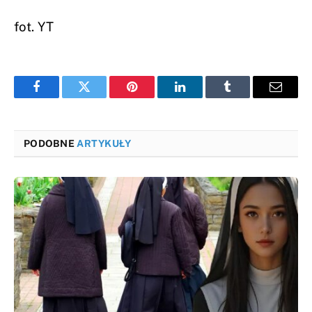
fot. YT
Facebook
Twitter
Pinterest
LinkedIn
Tumblr
Email
PODOBNE
ARTYKUŁY