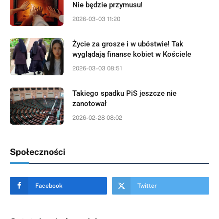
Nie będzie przymusu!
2026-03-03 11:20
Życie za grosze i w ubóstwie! Tak
wyglądają finanse kobiet w Kościele
2026-03-03 08:51
Takiego spadku PiS jeszcze nie
zanotował
2026-02-28 08:02
Społeczności
Facebook
Twitter