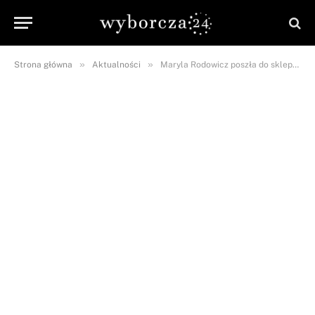
»
»
Strona główna
Aktualności
Maryla Rodowicz poszła do sklepu spożywczego po jedną rzecz. Wydała 1254 zł!