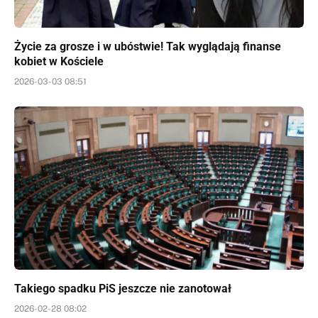
Życie za grosze i w ubóstwie! Tak wyglądają finanse
kobiet w Kościele
2026-03-03 08:51
Takiego spadku PiS jeszcze nie zanotował
2026-02-28 08:02