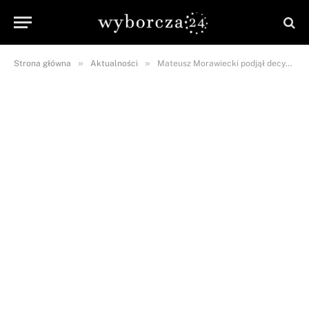
»
»
Strona główna
Aktualności
Mateusz Morawiecki podjął decyzję. Niebawem poznamy skład nowego rządu