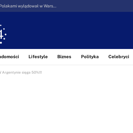
Ucieczka z piekła: Pierwszy samolot z Polakami wylądował w Warszawie
adomości
Lifestyle
Biznes
Polityka
Celebryci
 Argentynie sięga 50%!!!