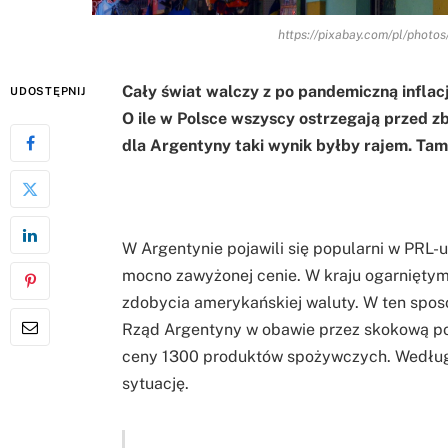
https://pixabay.com/pl/photo
Cały świat walczy z po pandemiczną inflacj
UDOSTĘPNIJ
O ile w Polsce wszyscy ostrzegają przed zb
dla Argentyny taki wynik byłby rajem. Ta
W Argentynie pojawili się popularni w PRL-
mocno zawyżonej cenie. W kraju ogarniętym 
zdobycia amerykańskiej waluty. W ten spos
Rząd Argentyny w obawie przez skokową p
ceny 1300 produktów spożywczych. Według
sytuację.