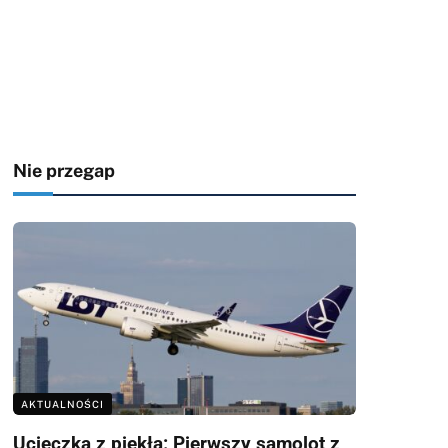
Nie przegap
AKTUALNOŚCI
Ucieczka z piekła: Pierwszy samolot z