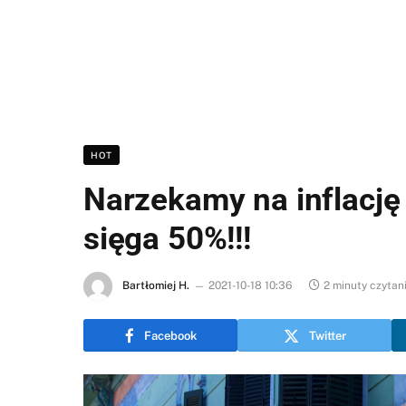
HOT
Narzekamy na inflację
sięga 50%!!!
Bartłomiej H.
2021-10-18 10:36
2 minuty czytan
Facebook
Twitter