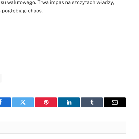
ysu walutowego. Trwa impas na szczytach władzy,
o pogłębiają chaos.
Facebook
Twitter
Pinterest
LinkedIn
Tumblr
Email