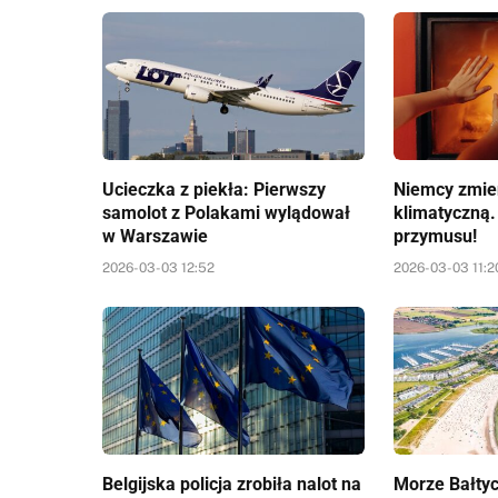
Ucieczka z piekła: Pierwszy
Niemcy zmien
samolot z Polakami wylądował
klimatyczną.
w Warszawie
przymusu!
2026-03-03 12:52
2026-03-03 11:2
Belgijska policja zrobiła nalot na
Morze Bałtyc