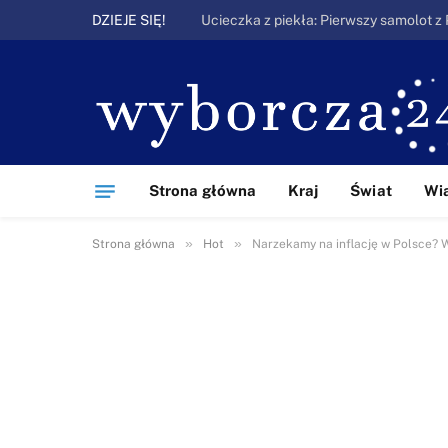
DZIEJE SIĘ!
Strona główna
Kraj
Świat
Wi
»
»
Strona główna
Hot
Narzekamy na inflację w Polsce? W