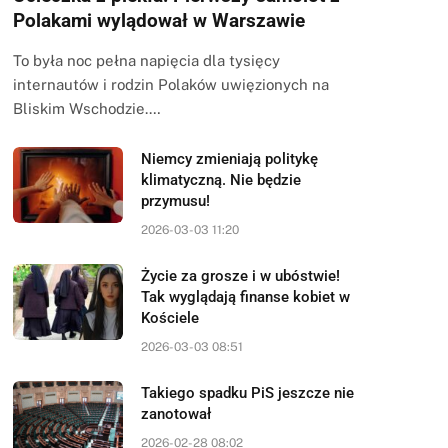
Polakami wylądował w Warszawie
To była noc pełna napięcia dla tysięcy
internautów i rodzin Polaków uwięzionych na
Bliskim Wschodzie.…
Niemcy zmieniają politykę
klimatyczną. Nie będzie
przymusu!
2026-03-03 11:20
Życie za grosze i w ubóstwie!
Tak wyglądają finanse kobiet w
Kościele
2026-03-03 08:51
Takiego spadku PiS jeszcze nie
zanotował
2026-02-28 08:02