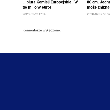
… biura Komisji Europejskiej! W
80 cm. Jedn
tle miliony euro!
może znikną
2026-02-12 17:14
2026-02-12 16:0
Komentarze wyłączone.