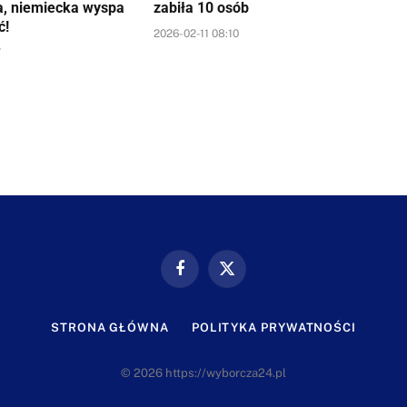
a, niemiecka wyspa
zabiła 10 osób
ć!
2026-02-11 08:10
7
Facebook
X
(Twitter)
STRONA GŁÓWNA
POLITYKA PRYWATNOŚCI
© 2026 https://wyborcza24.pl