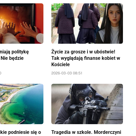
iają politykę
Życie za grosze i w ubóstwie!
 Nie będzie
Tak wyglądają finanse kobiet w
Kościele
0
2026-03-03 08:51
kie podniesie się o
Tragedia w szkole. Morderczyni