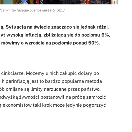
s/caminito-fasada-buenos-aires-51625/
ą. Sytuacja na świecie znacząco się jednak różni.
yt wysoką inflacją, zbliżającą się do poziomu 6%,
m mówimy o wzroście na poziomie ponad 50%.
u cinkciarze. Możemy u nich zakupić dolary po
hiperinflacją jest to bardzo popularna metoda
ób omijane są limity narzucane przez państwo.
odwyżką żywności postanowił na próbę zamrozić
 ekonomistów taki krok może jedynie pogorszyć