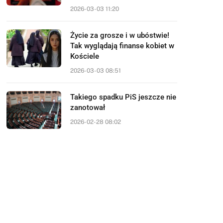
2026-03-03 11:20
Życie za grosze i w ubóstwie!
Tak wyglądają finanse kobiet w
Kościele
2026-03-03 08:51
Takiego spadku PiS jeszcze nie
zanotował
2026-02-28 08:02