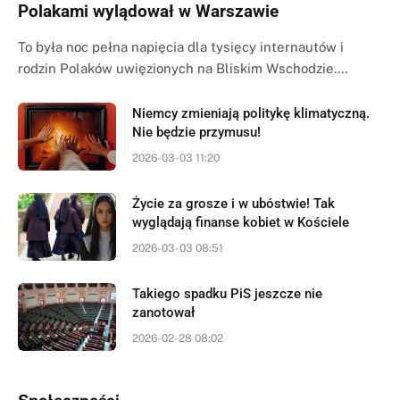
Polakami wylądował w Warszawie
To była noc pełna napięcia dla tysięcy internautów i
rodzin Polaków uwięzionych na Bliskim Wschodzie.…
Niemcy zmieniają politykę klimatyczną.
Nie będzie przymusu!
2026-03-03 11:20
Życie za grosze i w ubóstwie! Tak
wyglądają finanse kobiet w Kościele
2026-03-03 08:51
Takiego spadku PiS jeszcze nie
zanotował
2026-02-28 08:02