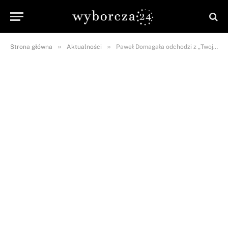
»
»
Strona główna
Aktualności
Paweł Domagała odchodzi z „Twoja twarz brzmi znajomo”. Znamy szczegóły tej zaskakującej decyzji