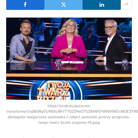
https://ocdn.eu/pulscms-
transforms/1/nj8k9kpTURBXy9kYTY0ZDYwOTU2MWFjYWNlNWExMDE3Y
domagala-malgorzata-walewska-i-robert-janowski-jurorzy-programu-
twoja-twarz-brzmi-znajomo-19.jpeg