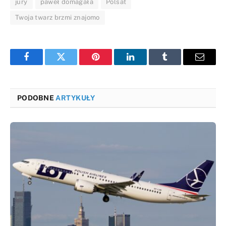
jury
paweł domagała
Polsat
Twoja twarz brzmi znajomo
Facebook
Twitter
Pinterest
LinkedIn
Tumblr
Email
PODOBNE
ARTYKUŁY