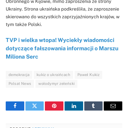
Obronnego w Kijowie, mimo zaproszenia ze strony
Ukrainy. Strona ukraińska podkreśliła, że zaproszenie
skierowano do wszystkich zaprzyjaźnionych krajów, w
tym także Polski.
TVP i wielka wtopa! Wyciekły wiadomości
dotyczące fałszowania informacji o Marszu
Miliona Serc
demokracja
kukiz o ukraińcach
Paweł Kukiz
Polsat News
wołodymyr zełeński
Facebook
Twitter
Pinterest
LinkedIn
Tumblr
Email