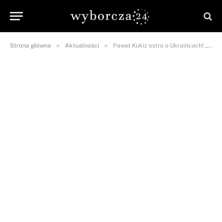
»
»
Strona główna
Aktualności
Paweł Kukiz ostro o Ukraińcach! „Demokracja w Ukrainie to nieznane słowo”