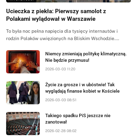
Ucieczka z piekła: Pierwszy samolot z
Polakami wylądował w Warszawie
To była noc pełna napięcia dla tysięcy internautów i
rodzin Polaków uwięzionych na Bliskim Wschodzie.…
Niemcy zmieniają politykę klimatyczną.
Nie będzie przymusu!
2026-03-03 11:20
Życie za grosze i w ubóstwie! Tak
wyglądają finanse kobiet w Kościele
2026-03-03 08:51
Takiego spadku PiS jeszcze nie
zanotował
2026-02-28 08:02