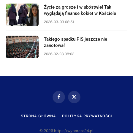
Życie za grosze i w ubóstwie! Tak
wyglądają finanse kobiet w Kościele
2026-03-03 08:51
Takiego spadku PiS jeszcze nie
zanotował
2026-02-28 08:02
Facebook
X
(Twitter)
STRONA GŁÓWNA
POLITYKA PRYWATNOŚCI
© 2026 https://wyborcza24.pl