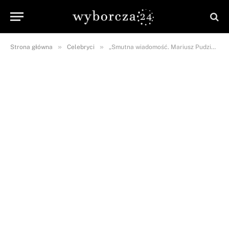
»
»
Strona główna
Celebryci
„Smutna wiadomość. Mariusz Pudzianowski niestety…”