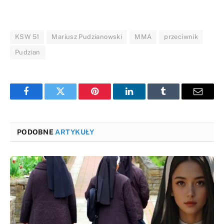
KSW 51
Mariusz Pudzianowski
MMA
przeciwnik
Pudzian
Facebook
Twitter
Pinterest
LinkedIn
Tumblr
Email
PODOBNE
ARTYKUŁY