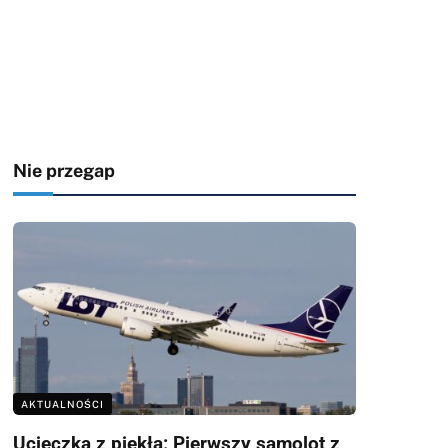
Nie przegap
AKTUALNOŚCI
Ucieczka z piekła: Pierwszy samolot z