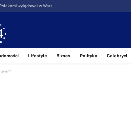
Ucieczka z piekła: Pierwszy samolot z Polakami wylądował w Warszawie
adomości
Lifestyle
Biznes
Polityka
Celebryci
aterem"