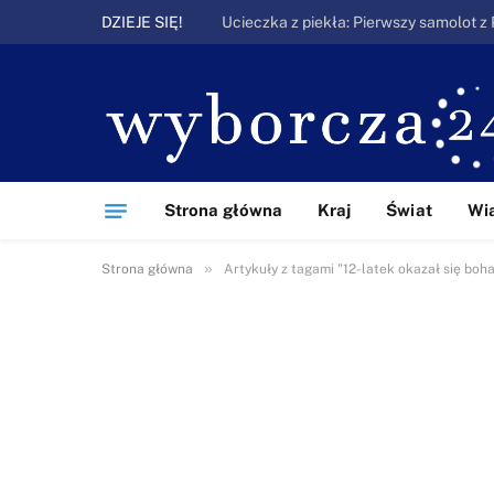
DZIEJE SIĘ!
Strona główna
Kraj
Świat
Wi
»
Strona główna
Artykuły z tagami "12-latek okazał się boh