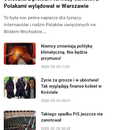
Polakami wylądował w Warszawie
To była noc pełna napięcia dla tysięcy
internautów i rodzin Polaków uwięzionych na
Bliskim Wschodzie.…
Niemcy zmieniają politykę
klimatyczną. Nie będzie
przymusu!
2026-03-03 11:20
Życie za grosze i w ubóstwie!
Tak wyglądają finanse kobiet w
Kościele
2026-03-03 08:51
Takiego spadku PiS jeszcze nie
zanotował
2026-02-28 08:02