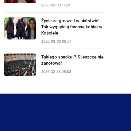
2026-03-03 11:20
Życie za grosze i w ubóstwie!
Tak wyglądają finanse kobiet w
Kościele
2026-03-03 08:51
Takiego spadku PiS jeszcze nie
zanotował
2026-02-28 08:02