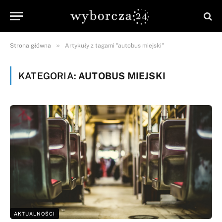
»
Strona główna
Artykuły z tagami "autobus miejski"
KATEGORIA:
AUTOBUS MIEJSKI
AKTUALNOŚCI