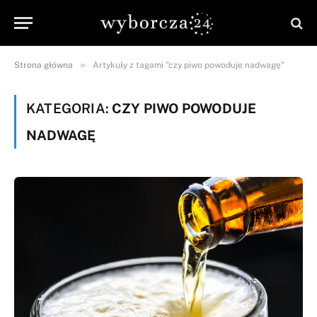
»
Strona główna
Artykuły z tagami "czy piwo powoduje nadwagę"
KATEGORIA:
CZY PIWO POWODUJE
NADWAGĘ