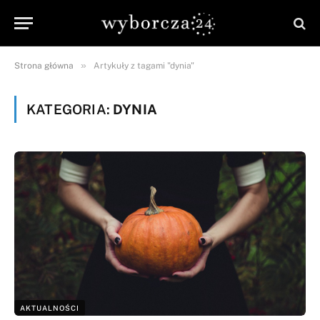
»
Strona główna
Artykuły z tagami "dynia"
KATEGORIA:
DYNIA
AKTUALNOŚCI