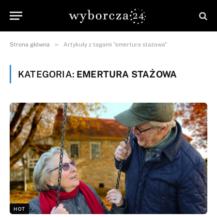
»
Strona główna
Artykuły z tagami "emertura stażowa"
KATEGORIA:
EMERTURA STAŻOWA
HOT