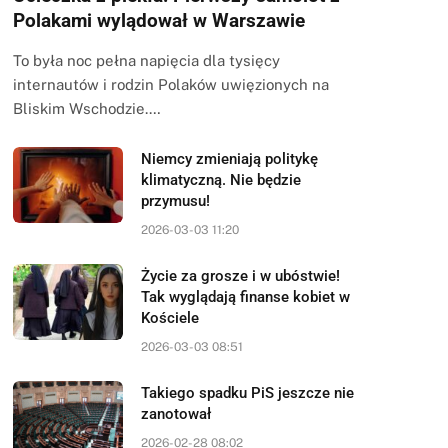
Polakami wylądował w Warszawie
To była noc pełna napięcia dla tysięcy
internautów i rodzin Polaków uwięzionych na
Bliskim Wschodzie.…
Niemcy zmieniają politykę
klimatyczną. Nie będzie
przymusu!
2026-03-03 11:20
Życie za grosze i w ubóstwie!
Tak wyglądają finanse kobiet w
Kościele
2026-03-03 08:51
Takiego spadku PiS jeszcze nie
zanotował
2026-02-28 08:02