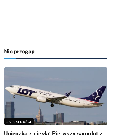
Nie przegap
AKTUALNOŚCI
Ucieczka z piekła: Pierwszy samolot z