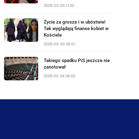
2026-03-03 11:20
Życie za grosze i w ubóstwie!
Tak wyglądają finanse kobiet w
Kościele
2026-03-03 08:51
Takiego spadku PiS jeszcze nie
zanotował
2026-02-28 08:02