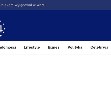
Ucieczka z piekła: Pierwszy samolot z Polakami wylądował w Warszawie
adomości
Lifestyle
Biznes
Polityka
Celebryci