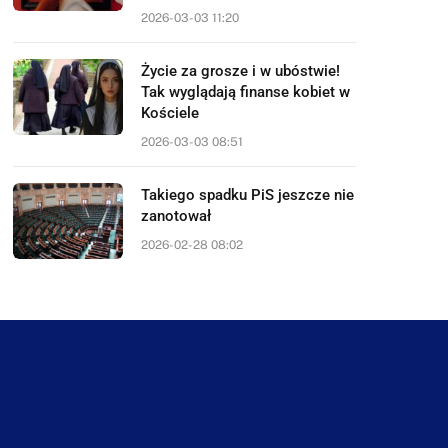
2026-03-03 11:20
Życie za grosze i w ubóstwie!
Tak wyglądają finanse kobiet w
Kościele
2026-03-03 08:51
Takiego spadku PiS jeszcze nie
zanotował
2026-02-28 08:02