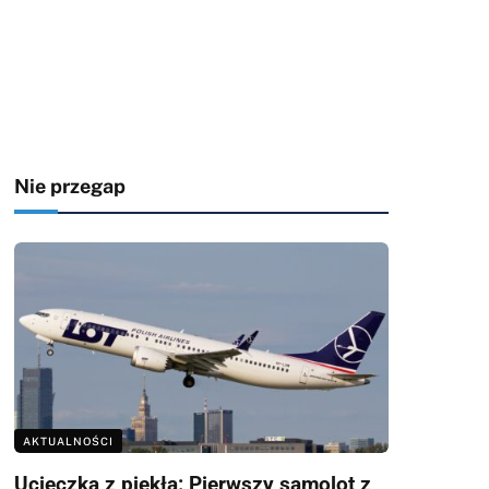
Nie przegap
AKTUALNOŚCI
Ucieczka z piekła: Pierwszy samolot z