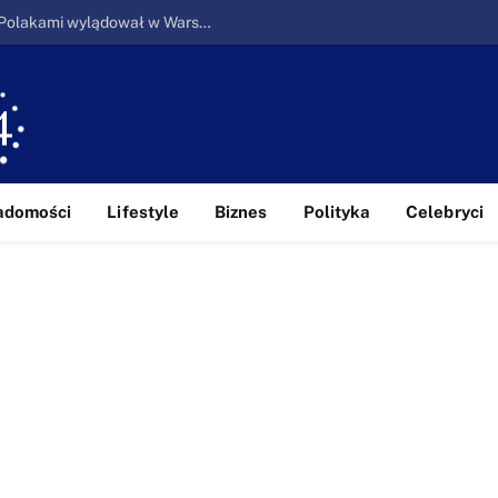
Ucieczka z piekła: Pierwszy samolot z Polakami wylądował w Warszawie
adomości
Lifestyle
Biznes
Polityka
Celebryci