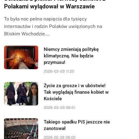
Polakami wylądował w Warszawie
To była noc pełna napięcia dla tysięcy
internautów i rodzin Polaków uwięzionych na
Bliskim Wschodzie.…
Niemcy zmieniają politykę
klimatyczną. Nie będzie
przymusu!
2026-03-03 11:20
Życie za grosze i w ubóstwie!
Tak wyglądają finanse kobiet w
Kościele
2026-03-03 08:51
Takiego spadku PiS jeszcze nie
zanotował
2026-02-28 08:02